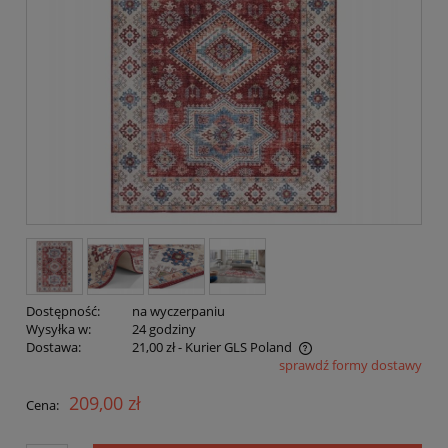
Dostępność:
na wyczerpaniu
Wysyłka w:
24 godziny
Dostawa:
21,00 zł
- Kurier GLS Poland
sprawdź formy dostawy
Cena nie zawiera ewentualnych kosztów płatności
209,00 zł
Cena: