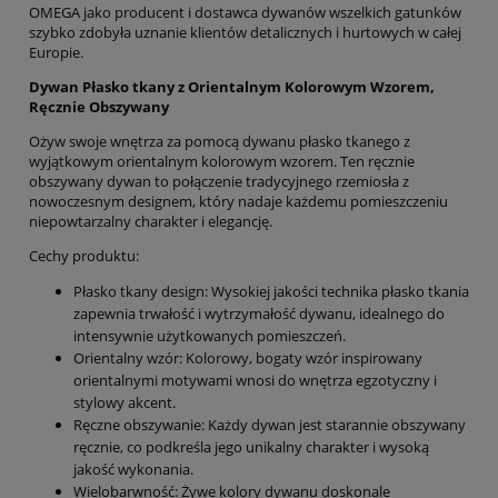
OMEGA jako producent i dostawca dywanów wszelkich gatunków
szybko zdobyła uznanie klientów detalicznych i hurtowych w całej
Europie.
Dywan Płasko tkany z Orientalnym Kolorowym Wzorem,
Ręcznie Obszywany
Ożyw swoje wnętrza za pomocą dywanu płasko tkanego z
wyjątkowym orientalnym kolorowym wzorem. Ten ręcznie
obszywany dywan to połączenie tradycyjnego rzemiosła z
nowoczesnym designem, który nadaje każdemu pomieszczeniu
niepowtarzalny charakter i elegancję.
Cechy produktu:
Płasko tkany design: Wysokiej jakości technika płasko tkania
zapewnia trwałość i wytrzymałość dywanu, idealnego do
intensywnie użytkowanych pomieszczeń.
Orientalny wzór: Kolorowy, bogaty wzór inspirowany
orientalnymi motywami wnosi do wnętrza egzotyczny i
stylowy akcent.
Ręczne obszywanie: Każdy dywan jest starannie obszywany
ręcznie, co podkreśla jego unikalny charakter i wysoką
jakość wykonania.
Wielobarwność: Żywe kolory dywanu doskonale