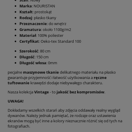
Stan
: Nowy
Marka
: NOURISTAN
Kształt
: prostokąt
Rodzaj
: płasko tkany
Przeznaczenie
: do wnętrz
Gramatura
: około
1100g/m2
Materiał
: 100% poliester
Certyfikat
: Oeko-tex Standard 100
Szerokość
: 80 cm
Długość
: 150 cm
Długość włosa
: 0mm
pecjalne
maszynowe tkanie
delikatnego materiału na płasko
gwarantuje przyjemność i łatwość użytkowania a
ręczne
tuftowanie
krawędzi dodaje niebywałego charakteru.
Nasza kolekcja
Vintage
- to
jakość bez kompromisów
.
UWAGA!
Dokładamy wszelkich starań aby zdjęcia oddawały realny wygląd
dywanów. Należy jednak pamiętać, że rodzaje oraz ustawienia
ekranów mogą być inne a kolory nieznacznie różnić się od tych na
fotografiach.