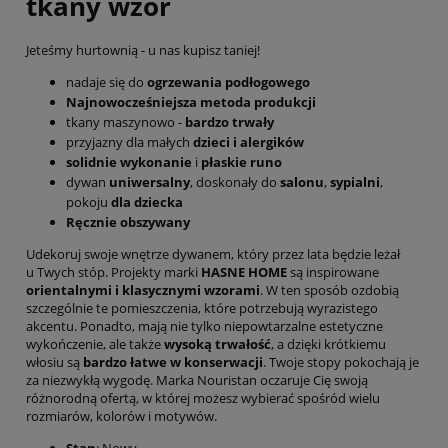
tkany wzór
Jeteśmy hurtownią - u nas kupisz taniej!
nadaje się do
ogrzewania podłogowego
Najnowocześniejsza metoda produkcji
tkany maszynowo -
bardzo trwały
przyjazny dla małych
dzieci i alergików
solidnie wykonanie
i
płaskie runo
dywan
uniwersalny
, doskonały do
salonu
,
sypialni
,
pokoju
dla dziecka
Ręcznie obszywany
Udekoruj swoje wnętrze dywanem, który przez lata będzie leżał
u Twych stóp. Projekty marki
HASNE HOME
są inspirowane
orientalnymi i klasycznymi wzorami
. W ten sposób ozdobią
szczególnie te pomieszczenia, które potrzebują wyrazistego
akcentu. Ponadto, mają nie tylko niepowtarzalne estetyczne
wykończenie, ale także
wysoką trwałość
, a dzięki krótkiemu
włosiu są
bardzo łatwe w konserwacji
. Twoje stopy pokochają je
za niezwykłą wygodę. Marka Nouristan oczaruje Cię swoją
różnorodną ofertą, w której możesz wybierać spośród wielu
rozmiarów, kolorów i motywów.