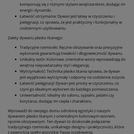
komponują się z różnymi stylami wnętrzarskimi, dodając im
energii i dynamiki.
Łatwość utrzymania: Dywan jest łatwy w czyszczeniu i
pielęgnacji, co sprawia, że jest praktyczny i funkcjonalny w
codziennym użytkowaniu.
Zalety dywanu płasko tkanego:
Tradycyjne rzemiosło: Ręczne obszywanie oraz precyzyjne
wykonanie gwarantują trwałość i długowieczność dywanu.
Unikalny wzór: Kolorowe, orientalne wzory wprowadzają do
wnętrza niepowtarzalny styl i elegancję.
Wytrzymałość: Technika płasko tkania sprawia, że dywan
jest wyjątkowo wytrzymały i odporny na codzienne zużycie.
Łatwość pielęgnacji: Dywan jest prosty w czyszczeniu, co
czyni go idealnym wyborem do każdego pomieszczenia.
Uniwersalność: Idealny do salonu, sypialni, jadalni czy
korytarza, dodając im ciepła i charakteru.
Wprowadź do swojego domu odrobinę egzotyki z naszym
dywanem płasko tkanym z orientalnym kolorowym wzorem,
ręcznie obszywanym. Ten dywan to doskonałe połączenie
tradycyjnego rzemiosła, unikalnego designu i praktyczności, które
z pewnością spełni wszystkie Twoje oczekiwania.