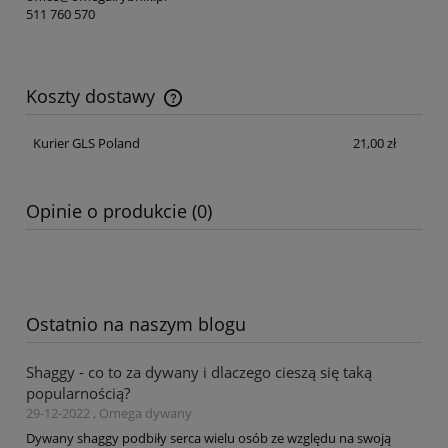
511 760 570
Koszty dostawy
Cena nie zawiera ewentualnych kosztów płatności
Kurier GLS Poland
21,00 zł
Opinie o produkcie (0)
Ostatnio na naszym blogu
Shaggy - co to za dywany i dlaczego cieszą się taką
popularnością?
29-12-2022 , Omega dywany
Dywany shaggy podbiły serca wielu osób ze względu na swoją