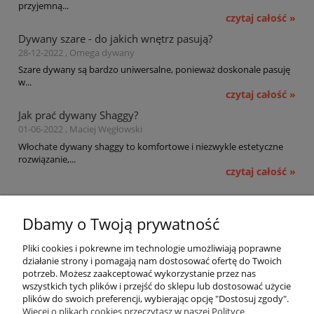
przyjemną...
czytaj całość »
Dywany szare - do jakich wnętrz pasują?
28-12-2022 , Omega dywany
Szare dywany są bardzo uniwersalne, ponieważ doskonale pasuję
w...
czytaj całość »
Jak prać dywany Shaggy?
01-06-2022 , Maciej Węgłowski
Włochate dywany shaggy to komfortowe i niezwykle estetyczne
rozwiązanie,...
czytaj całość »
Pomoc
Dbamy o Twoją prywatność
Moje konto
Pliki cookies i pokrewne im technologie umożliwiają poprawne
działanie strony i pomagają nam dostosować ofertę do Twoich
potrzeb. Możesz zaakceptować wykorzystanie przez nas
Płatności i dostawa
wszystkich tych plików i przejść do sklepu lub dostosować użycie
plików do swoich preferencji, wybierając opcję "Dostosuj zgody".
Informacje
Więcej o plikach cookies przeczytasz w naszej Polityce