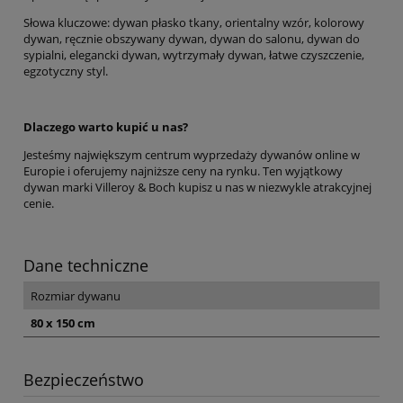
Słowa kluczowe: dywan płasko tkany, orientalny wzór, kolorowy
dywan, ręcznie obszywany dywan, dywan do salonu, dywan do
sypialni, elegancki dywan, wytrzymały dywan, łatwe czyszczenie,
egzotyczny styl.
Dlaczego warto kupić u nas?
Jesteśmy największym centrum wyprzedaży dywanów online w
Europie i oferujemy najniższe ceny na rynku. Ten wyjątkowy
dywan marki Villeroy & Boch kupisz u nas w niezwykle atrakcyjnej
cenie.
Dane techniczne
Rozmiar dywanu
80 x 150 cm
Bezpieczeństwo