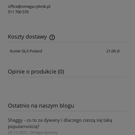
office@omega.rybnik.pl
511 760 570
Koszty dostawy
Cena nie zawiera ewentualnych kosztów płatności
Kurier GLS Poland
21,00 zł
Opinie o produkcie (0)
Ostatnio na naszym blogu
Shaggy - co to za dywany i dlaczego cieszą się taką
popularnością?
29-12-2022 , Omega dywany