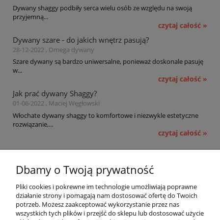
Dywany shaggy podbiły serca wielu osób ze względu na swoją
przyjemną...
czytaj całość »
Dywany szare - do jakich wnętrz pasują?
28-12-2022 , Omega dywany
Szare dywany są bardzo uniwersalne, ponieważ doskonale pasuję
w...
czytaj całość »
Jak prać dywany Shaggy?
01-06-2022 , Maciej Węgłowski
Włochate dywany shaggy to komfortowe i niezwykle estetyczne
rozwiązanie,...
czytaj całość »
Pomoc
Dbamy o Twoją prywatność
Moje konto
Pliki cookies i pokrewne im technologie umożliwiają poprawne
działanie strony i pomagają nam dostosować ofertę do Twoich
potrzeb. Możesz zaakceptować wykorzystanie przez nas
Płatności i dostawa
wszystkich tych plików i przejść do sklepu lub dostosować użycie