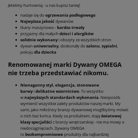
Jeteśmy hurtownią - u nas kupisz taniej!
nadaje się do
ogrzewania podłogowego
Najwyższa jakość
dywanów
tkany maszynowo -
bardzo trwały
przyjazny dla małych
dzieci i alergików
solidnie wykonany
i obszyty ze wszystkich stron
dywan
uniwersalny
, doskonały do
salonu
,
sypialni
,
pokoju
dla dziecka
Renomowanej marki Dywany OMEGA
nie trzeba przedstawiać nikomu.
Nienaganny styl,
elegancja,
stonowane
barwy
i
delikatne wzornictwo
. To wszystko
w
najwyższych standardach
wykonania
. Niesposób
wymienić wszystkie zalety produktów naszej marki. My
sami, jako miłośnicy branży dywanowej moglibyśmy mówić
o nich bez końca. Kiedy za produktem, stają
światowej
klasy specjaliści
z branży wnętrzarskiej - nie ma mowy o
niedociągnięciach. Dywany OMEGA
to
bezkompromisowe
produkty dla najbardziej