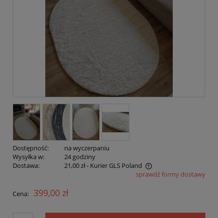
Dostępność:
na wyczerpaniu
Wysyłka w:
24 godziny
Dostawa:
21,00 zł
- Kurier GLS Poland
sprawdź formy dostawy
Cena nie zawiera ewentualnych kosztów płatności
399,00 zł
Cena: