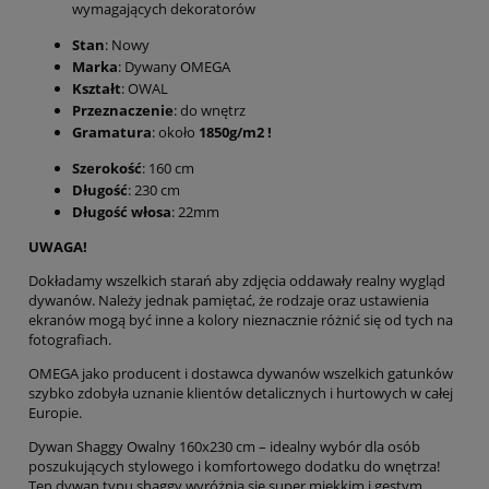
wymagających dekoratorów
Stan
: Nowy
Marka
: Dywany OMEGA
Kształt
: OWAL
Przeznaczenie
: do wnętrz
Gramatura
: około
1850g/m2 !
Szerokość
: 160 cm
Długość
: 230 cm
Długość włosa
: 22mm
UWAGA!
Dokładamy wszelkich starań aby zdjęcia oddawały realny wygląd
dywanów. Należy jednak pamiętać, że rodzaje oraz ustawienia
ekranów mogą być inne a kolory nieznacznie różnić się od tych na
fotografiach.
OMEGA jako producent i dostawca dywanów wszelkich gatunków
szybko zdobyła uznanie klientów detalicznych i hurtowych w całej
Europie.
Dywan Shaggy Owalny 160x230 cm – idealny wybór dla osób
poszukujących stylowego i komfortowego dodatku do wnętrza!
Ten dywan typu shaggy wyróżnia się super miękkim i gęstym