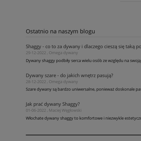
Ostatnio na naszym blogu
Shaggy - co to za dywany i dlaczego cieszą się taką p
29-12-2022 , Omega dywany
Dywany shaggy podbiły serca wielu osób ze względu na swoją 
Dywany szare - do jakich wnętrz pasują?
28-12-2022 , Omega dywany
Szare dywany są bardzo uniwersalne, ponieważ doskonale pas
Jak prać dywany Shaggy?
01-06-2022 , Maciej Węgłowski
Włochate dywany shaggy to komfortowe i niezwykle estetyczne