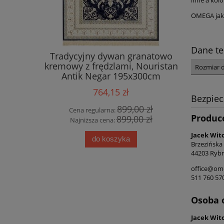
OMEGA jako
Dane te
ecyklingu
Tradycyjny dywan granatowo
Eksklu
oy&Boch
kremowy z frędzlami, Nouristan
bawełni
Rozmiar 
eżowy
Antik Negar 195x300cm
Fl
d
764,15 zł
Bezpie
00 zł
899,00 zł
Cena regularna:
Cena
Produc
00 zł
899,00 zł
Najniższa cena:
Najn
Jacek Wit
do koszyka
Brzezińska
44203 Rybn
office@ome
511 760 57
Osoba 
Jacek Wit