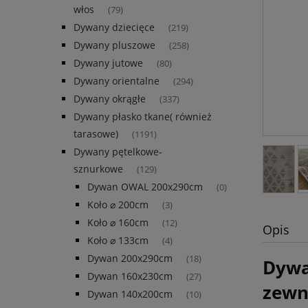
włos
(79)
Dywany dziecięce
(219)
Dywany pluszowe
(258)
Dywany jutowe
(80)
Dywany orientalne
(294)
Dywany okrągłe
(337)
Dywany płasko tkane( również
tarasowe)
(1191)
Dywany pętelkowe-
sznurkowe
(129)
Dywan OWAL 200x290cm
(0)
Koło ⌀ 200cm
(3)
Koło ⌀ 160cm
(12)
Opis
Koło ⌀ 133cm
(4)
Dywan 200x290cm
(18)
Dywa
Dywan 160x230cm
(27)
zewn
Dywan 140x200cm
(10)