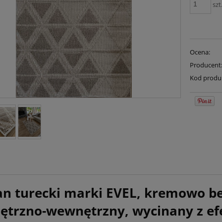
szt
Ocena:
Producent
Kod produ
n turecki marki EVEL, kremowo b
ętrzno-wewnętrzny, wycinany z e