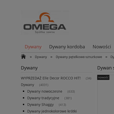
Dywany
Dywany kordoba
Nowości
»
»
»
Dywany
Dywany pętelkowe-sznurkowe
D
Dywany
Dywan s
nowość
WYPRZEDAŻ Elle Decor ROCCO HIT!
(34)
Dywany
(4031)
Dywany nowoczesne
(633)
Dywany tradycyjne
(381)
Dywany Shaggy
(413)
Dywany jednokolorowe krótki