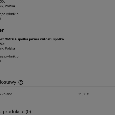
 50c
ik, Polska
ga.rybnik.pl
0
er
osz OMEGA spółka jawna witosz i spółka
 50c
ik, Polska
ga.rybnik.pl
0
 dostawy
S Poland
21,00 zł
Cena nie zawiera ewentualnych kosztów
płatności
o produkcie (0)