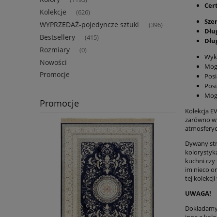
Cer
Kolekcje
(626)
Sze
WYPRZEDAŻ-pojedyncze sztuki
(396)
Dłu
Bestsellery
(415)
Dłu
Rozmiary
(0)
Wyko
Nowości
Mog
Promocje
Posi
Posi
Mog
Promocje
Kolekcja EV
zarówno w 
atmosferyc
Dywany str
kolorystyka
kuchni czy
im nieco o
tej kolekc
UWAGA!
Dokładamy 
inne a kolo