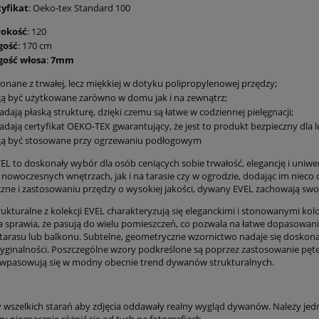
tyfikat
: Oeko-tex Standard 100
rokość
: 120
gość
: 170 cm
gość włosa
:
7mm
nane z trwałej, lecz miękkiej w dotyku polipropylenowej przędzy;
ą być użytkowane zarówno w domu jak i na zewnątrz;
adają płaską strukturę, dzięki czemu są łatwe w codziennej pielęgnacji;
adają certyfikat OEKO-TEX gwarantujący, że jest to produkt bezpieczny dla l
ą być stosowane przy ogrzewaniu podłogowym
EL to doskonały wybór dla osób ceniących sobie trwałość, elegancję i uniwe
nowoczesnych wnętrzach, jak i na tarasie czy w ogrodzie, dodając im nieco c
zne i zastosowaniu przędzy o wysokiej jakości, dywany EVEL zachowają swoje
ukturalne z kolekcji EVEL charakteryzują się eleganckimi i stonowanymi kolo
 sprawia, że pasują do wielu pomieszczeń, co pozwala na łatwe dopasowanie d
 tarasu lub balkonu. Subtelne, geometryczne wzornictwo nadaje się doskona
ryginalności. Poszczególne wzory podkreślone są poprzez zastosowanie pę
ji wpasowują się w modny obecnie trend dywanów strukturalnych.
wszelkich starań aby zdjęcia oddawały realny wygląd dywanów. Należy jed
ry nieznacznie różnić się od tych na fotografiach.