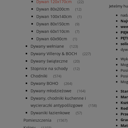
Dywan 120x170cm
(22)
Jeteśmy hur
Dywan 80x200cm
(12)
nada
Dywan 100x140cm
(1)
Naj
Dywan 80x150cm
(9)
wew
Dywan 60x110cm
(7)
PIĘ
PĘT
Dywan 60x90cm
(1)
sol
Dywany wełniane
(123)
dyw
Dywany Villeroy & BOCH
(227)
Wyko
Dywany świąteczne
(20)
Mog
Stopnice na schody
(12)
Posi
Chodniki
Posi
(574)
Mog
Dywany BOHO
(264)
Dywany młodzieżowe
Sta
(164)
Mar
Dywany, chodniki kuchenne i
Kszt
wycieraczki antypoślizgowe
(158)
Rod
Dywaniki łazienkowe
(57)
Prz
Gra
Pomieszczenia
(1567)
Mat
Kolory
(1193)