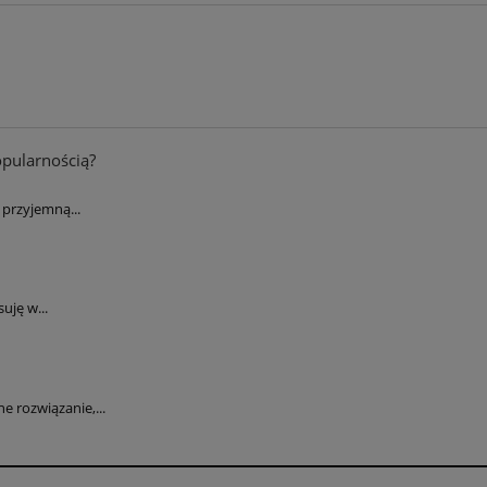
opularnością?
przyjemną...
uję w...
 rozwiązanie,...