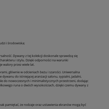
udzi i środowiska;
rsalność. Dywany z tej kolekcji doskonale sprawdzą się
harakteru i stylu. Dzięki odporności na warunki
 walory przez wiele lat.
rami, głównie w odcieniach beżu i szarości. Uniwersalna
ywanu do istniejącej aranżacji salonu, sypialni, jadalni,
le do nowoczesnych i minimalistycznych przestrzeni, dodając
telkowego runa o dwóch wysokościach, dzięki czemu dywany z
nak pamiętać, że rodzaje oraz ustawienia ekranów mogą być