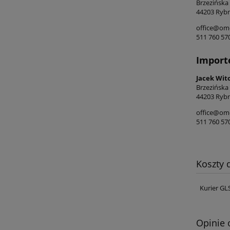
Brzezińska
44203 Rybn
office@ome
511 760 57
Import
Jacek Wit
Brzezińska
44203 Rybn
office@ome
511 760 57
Koszty
Kurier GL
Opinie 