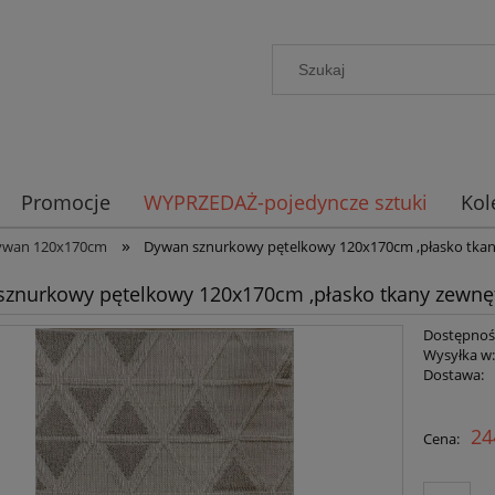
Promocje
WYPRZEDAŻ-pojedyncze sztuki
Kol
»
ywan 120x170cm
Dywan sznurkowy pętelkowy 120x170cm ,płasko tka
znurkowy pętelkowy 120x170cm ,płasko tkany zewnę
Dostępnoś
Wysyłka w
Dostawa:
Cena n
24
Cena:
płatno