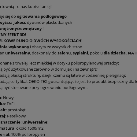
townią - u nas kupisz taniej!
je się do
ogrzewania podłogowego
wyższa jakość
dywanów płaskotkanych
nętrzny/zewnętrzny
!
KNY EFEKT 3D!
ELKOWE RUNO O DWÓCH WYSOKOŚCIACH!
idnie wykonany
i obszyty ze wszystkich stron
an
uniwersalny
, doskonały do
salonu
,
sypialni
, pokoju
dla dziecka, NA 
nane z trwałej, lecz miękkiej w dotyku polipropylenowej przędzy;
ą być użytkowane zarówno w domu jak i na zewnątrz;
adają płaską strukturę, dzięki czemu są łatwe w codziennej pielęgnacji;
adają certyfikat OEKO-TEX gwarantujący, że jest to produkt bezpieczny dla l
ą być stosowane przy ogrzewaniu podłogowym.
n
: Nowy
ka
: EVEL
ałt
: prostokąt
zaj
: Pętelkowy
eznaczenie
:
uniwersalne!
matura
: około 1500/m2
eriał
: 100% polipropylen