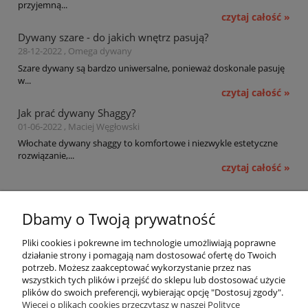
przyjemną...
czytaj całość »
Dywany szare - do jakich wnętrz pasują?
28-12-2022 , Omega dywany
Szare dywany są bardzo uniwersalne, ponieważ doskonale pasuję
w...
czytaj całość »
Jak prać dywany Shaggy?
01-06-2022 , Maciej Węgłowski
Włochate dywany shaggy to komfortowe i niezwykle estetyczne
rozwiązanie,...
czytaj całość »
Pomoc
Dbamy o Twoją prywatność
Moje konto
Pliki cookies i pokrewne im technologie umożliwiają poprawne
działanie strony i pomagają nam dostosować ofertę do Twoich
potrzeb. Możesz zaakceptować wykorzystanie przez nas
Płatności i dostawa
wszystkich tych plików i przejść do sklepu lub dostosować użycie
plików do swoich preferencji, wybierając opcję "Dostosuj zgody".
Informacje
Więcej o plikach cookies przeczytasz w naszej Polityce