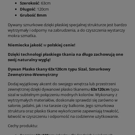
Szerokość
: 63cm
Długość
: 120cm
Grubość 8mm
Dywany sznurkowe dzięki płaskiej specjalnej strukturze jest bardzo
wytrzymały i odporny na zabrudzenia, a do czyszczenia wystarczy
mokra szmatka.
Niemiecka jakość
w
polskiej cenie!
Dzięki technologi płaskiego tkania na długo zachowują one
swój naturalny wyglą!
Dywan Płasko tkany 63x120cm typu Sizal, Sznurkowy
Zewnętrzno-Wewnętrzny
Dodaj wyjątkowy akcent do swojego wnętrza lub przestrzeni
zewnętrznej dzięki dywanowi płasko tkanemu
63x120cm
typu
sizal w subtelnym połączeniu modnych kolorów. Wykonany z
wytrzymałych materiałów, doskonale sprawdzi się zarówno w
salonie, jadalni, jak i na tarasie czy balkonie. Jego sznurkowa
struktura oraz płasko tkane wykończenie zapewniają trwałość,
łatwość w czyszczeniu i odporność na codzienne użytkowanie.
Cechy produktu: