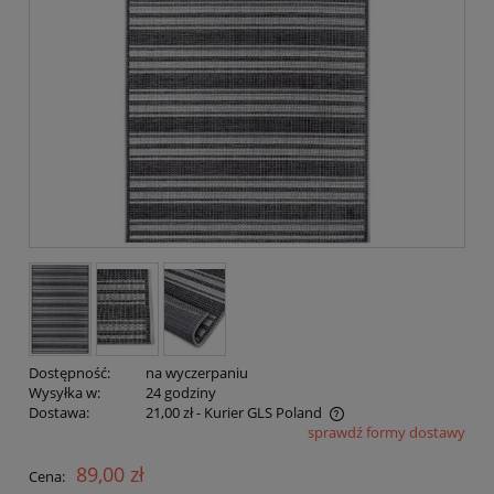
Dostępność:
na wyczerpaniu
Wysyłka w:
24 godziny
Dostawa:
21,00 zł
- Kurier GLS Poland
sprawdź formy dostawy
Cena nie zawiera ewentualnych kosztów płatności
89,00 zł
Cena: