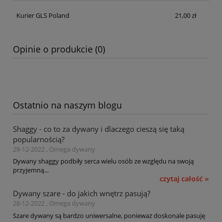
Kurier GLS Poland
21,00 zł
Opinie o produkcie (0)
Ostatnio na naszym blogu
Shaggy - co to za dywany i dlaczego cieszą się taką
popularnością?
29-12-2022 , Omega dywany
Dywany shaggy podbiły serca wielu osób ze względu na swoją
przyjemną...
czytaj całość »
Dywany szare - do jakich wnętrz pasują?
28-12-2022 , Omega dywany
Szare dywany są bardzo uniwersalne, ponieważ doskonale pasuję