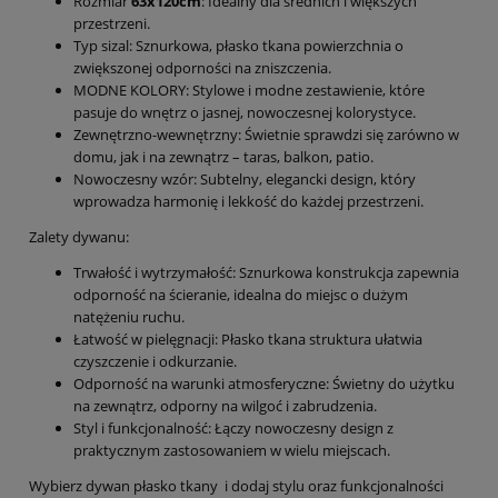
Rozmiar
63x120cm
: Idealny dla średnich i większych
przestrzeni.
Typ sizal: Sznurkowa, płasko tkana powierzchnia o
zwiększonej odporności na zniszczenia.
MODNE KOLORY: Stylowe i modne zestawienie, które
pasuje do wnętrz o jasnej, nowoczesnej kolorystyce.
Zewnętrzno-wewnętrzny: Świetnie sprawdzi się zarówno w
domu, jak i na zewnątrz – taras, balkon, patio.
Nowoczesny wzór: Subtelny, elegancki design, który
wprowadza harmonię i lekkość do każdej przestrzeni.
Zalety dywanu:
Trwałość i wytrzymałość: Sznurkowa konstrukcja zapewnia
odporność na ścieranie, idealna do miejsc o dużym
natężeniu ruchu.
Łatwość w pielęgnacji: Płasko tkana struktura ułatwia
czyszczenie i odkurzanie.
Odporność na warunki atmosferyczne: Świetny do użytku
na zewnątrz, odporny na wilgoć i zabrudzenia.
Styl i funkcjonalność: Łączy nowoczesny design z
praktycznym zastosowaniem w wielu miejscach.
Wybierz dywan płasko tkany i dodaj stylu oraz funkcjonalności