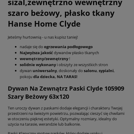
sizal,zewnętrzno wewnętrzny
szaro beżowy, płasko tkany
Hanse Home Clyde
Jeteśmy hurtownią - u nas kupisz taniej!
nadaje się do
ogrzewania podłogowego
Najwyższa jakość
dywanów płasko tkanych
wewnętrzny/zewnętrzny
!
solidnie wykonany
i obszyty ze wszystkich stron
dywan
uniwersalny
, doskonały do
salonu
,
sypialni
,
pokoju
dla dziecka, NA TARAS!
Dywan Na Zewnątrz Paski Clyde 105909
Szary Beżowy 63x120
Ten uroczy dywan z paskami dodaje elegancji i charakteru Twojej
przestrzeni na świeżym powietrzu, pozwalając cieszyć się chwilami
w otoczeniu pięknej estetyki. Optymalny rozmiary, idealny do
użycia na tarasie, werandzie lub balkonie.
Paski: Klasyczny motyw pasków, który dodaje uroku i