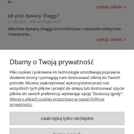
w...
czytaj całość »
Jak prać dywany Shaggy?
01-06-2022 , Maciej Węgłowski
Włochate dywany shaggy to komfortowe i niezwykle estetyczne
rozwiązanie,...
czytaj całość »
Pomoc
Dbamy o Twoją prywatność
Moje konto
Pliki cookies i pokrewne im technologie umożliwiają poprawne
działanie strony i pomagają nam dostosować ofertę do Twoich
potrzeb. Możesz zaakceptować wykorzystanie przez nas
Płatności i dostawa
wszystkich tych plików i przejść do sklepu lub dostosować użycie
plików do swoich preferencji, wybierając opcję "Dostosuj zgody".
Informacje
Więcej o plikach cookies przeczytasz w naszej Polityce
prywatności.
O nas
zaakceptuj tylko niezbędne
OMEGA Spółka Jawna