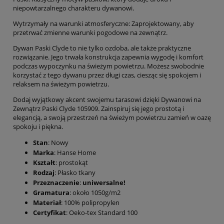
niepowtarzalnego charakteru dywanowi.
Wytrzymały na warunki atmosferyczne: Zaprojektowany, aby
przetrwać zmienne warunki pogodowe na zewnątrz.
Dywan Paski Clyde to nie tylko ozdoba, ale także praktyczne
rozwiązanie. Jego trwała konstrukcja zapewnia wygodę i komfort
podczas wypoczynku na świeżym powietrzu. Możesz swobodnie
korzystać z tego dywanu przez długi czas, ciesząc się spokojem i
relaksem na świeżym powietrzu.
Dodaj wyjątkowy akcent swojemu tarasowi dzięki Dywanowi na
Zewnątrz Paski Clyde 105909. Zainspiruj się jego prostotą i
elegancją, a swoją przestrzeń na świeżym powietrzu zamień w oazę
spokoju i piękna.
Stan
: Nowy
Marka
: Hanse Home
Kształt
: prostokąt
Rodzaj
: Płasko tkany
Przeznaczenie
:
uniwersalne!
Gramatura
: około 1050g/m2
Materiał
: 100% polipropylen
Certyfikat
: Oeko-tex Standard 100