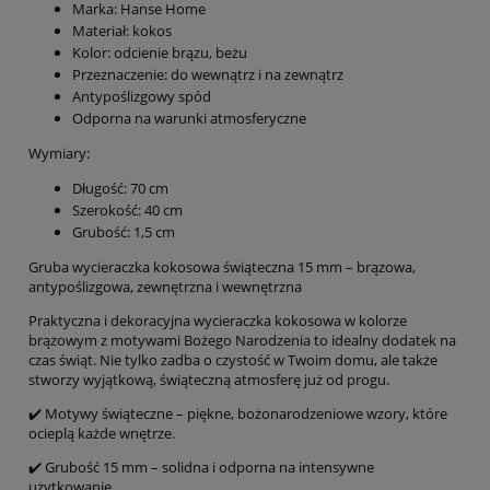
Marka: Hanse Home
Materiał: kokos
Kolor: odcienie brązu, beżu
Przeznaczenie: do wewnątrz i na zewnątrz
Antypoślizgowy spód
Odporna na warunki atmosferyczne
Wymiary:
Długość: 70 cm
Szerokość: 40 cm
Grubość: 1,5 cm
Gruba wycieraczka kokosowa świąteczna 15 mm – brązowa,
antypoślizgowa, zewnętrzna i wewnętrzna
Praktyczna i dekoracyjna wycieraczka kokosowa w kolorze
brązowym z motywami Bożego Narodzenia to idealny dodatek na
czas świąt. Nie tylko zadba o czystość w Twoim domu, ale także
stworzy wyjątkową, świąteczną atmosferę już od progu.
✔️ Motywy świąteczne – piękne, bożonarodzeniowe wzory, które
ocieplą każde wnętrze.
✔️ Grubość 15 mm – solidna i odporna na intensywne
użytkowanie.