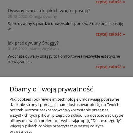
czytaj całość »
Dywany szare - do jakich wnętrz pasują?
28-12-2022 , Omega dywany
Szare dywany są bardzo uniwersalne, ponieważ doskonale pasuję
w...
czytaj całość »
Jak prać dywany Shaggy?
01-06-2022 , Maciej Węgłowski
Włochate dywany shaggy to komfortowe i niezwykle estetyczne
rozwiązanie,...
czytaj całość »
Pomoc
Dbamy o Twoją prywatność
Moje konto
Pliki cookies i pokrewne im technologie umożliwiają poprawne
działanie strony i pomagają nam dostosować ofertę do Twoich
potrzeb. Możesz zaakceptować wykorzystanie przez nas
Płatności i dostawa
wszystkich tych plików i przejść do sklepu lub dostosować użycie
plików do swoich preferencji, wybierając opcję "Dostosuj zgody".
Informacje
Więcej o plikach cookies przeczytasz w naszej Polityce
prywatności.