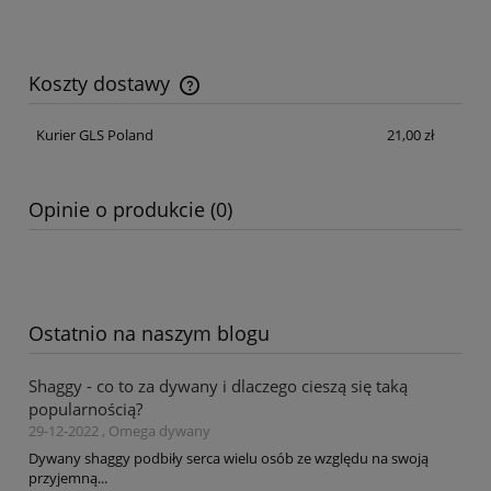
Koszty dostawy
Cena nie zawiera ewentualnych kosztów płatności
Kurier GLS Poland
21,00 zł
Opinie o produkcie (0)
Ostatnio na naszym blogu
Shaggy - co to za dywany i dlaczego cieszą się taką
popularnością?
29-12-2022 , Omega dywany
Dywany shaggy podbiły serca wielu osób ze względu na swoją
przyjemną...