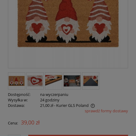
Dostępność:
na wyczerpaniu
Wysyłka w:
24 godziny
Dostawa:
21,00 zł
- Kurier GLS Poland
sprawdź formy dostawy
Cena nie zawiera ewentualnych kosztów płatności
39,00 zł
Cena: