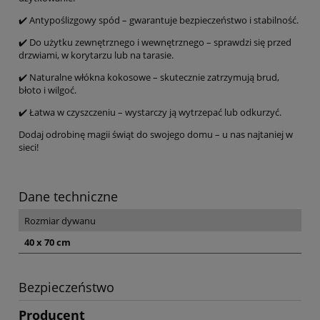
✔️ Antypoślizgowy spód – gwarantuje bezpieczeństwo i stabilność.
✔️ Do użytku zewnętrznego i wewnętrznego – sprawdzi się przed
drzwiami, w korytarzu lub na tarasie.
✔️ Naturalne włókna kokosowe – skutecznie zatrzymują brud,
błoto i wilgoć.
✔️ Łatwa w czyszczeniu – wystarczy ją wytrzepać lub odkurzyć.
Dodaj odrobinę magii świąt do swojego domu – u nas najtaniej w
sieci!
Dane techniczne
Rozmiar dywanu
40 x 70 cm
Bezpieczeństwo
Producent