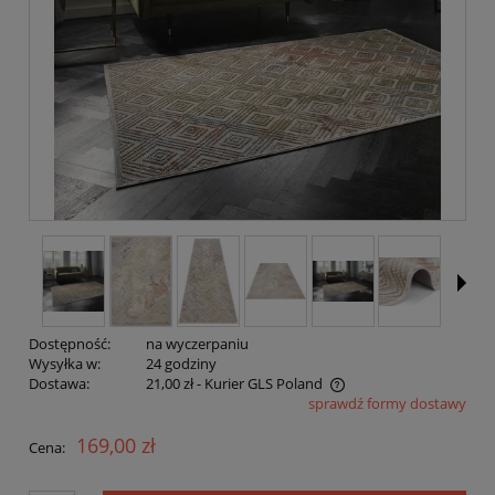
Dostępność:
na wyczerpaniu
Wysyłka w:
24 godziny
Dostawa:
21,00 zł
- Kurier GLS Poland
sprawdź formy dostawy
Cena nie zawiera ewentualnych kosztów płatności
169,00 zł
Cena: