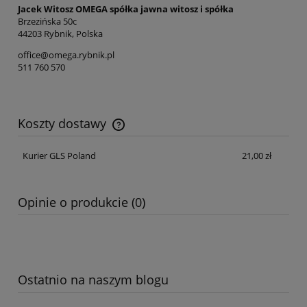
Jacek Witosz OMEGA spółka jawna witosz i spółka
Brzezińska 50c
44203 Rybnik, Polska
office@omega.rybnik.pl
511 760 570
Koszty dostawy
Cena nie zawiera ewentualnych kosztów płatności
Kurier GLS Poland
21,00 zł
Opinie o produkcie (0)
Ostatnio na naszym blogu