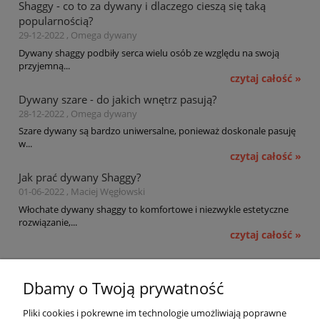
Shaggy - co to za dywany i dlaczego cieszą się taką
popularnością?
29-12-2022 , Omega dywany
Dywany shaggy podbiły serca wielu osób ze względu na swoją
przyjemną...
czytaj całość »
Dywany szare - do jakich wnętrz pasują?
28-12-2022 , Omega dywany
Szare dywany są bardzo uniwersalne, ponieważ doskonale pasuję
w...
czytaj całość »
Jak prać dywany Shaggy?
01-06-2022 , Maciej Węgłowski
Włochate dywany shaggy to komfortowe i niezwykle estetyczne
rozwiązanie,...
czytaj całość »
Pomoc
Dbamy o Twoją prywatność
Moje konto
Pliki cookies i pokrewne im technologie umożliwiają poprawne