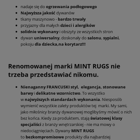
nadaje się do
ogrzewania podłogowego
Najwyższa jakość
dywanów
tkany maszynowo -
bardzo trwały
przyjazny dla małych
dzieci i alergików
solidnie wykonany
i obszyty ze wszystkich stron
dywan
uniwersalny
, doskonały do
salonu
,
sypialni
,
pokoju
dla dziecka,na korytarz!!!
Renomowanej marki MINT RUGS nie
trzeba przedstawiać nikomu.
Nienaganny FRANCUSKI styl,
elegancja,
stonowane
barwy
i
delikatne wzornictwo
. To wszystko
w
najwyższych standardach
wykonania
. Niesposób
wymienić wszystkie zalety produktów tej marki. My sami,
jako miłośnicy branży dywanowej moglibyśmy mówić o nich
bez końca. Kiedy za produktem, stają
światowej klasy
specjaliści
z branży wnętrzarskiej - nie ma mowy o
niedociągnięciach. Dywany
MINT RUGS
to
bezkompromisowe
produkty dla najbardziej