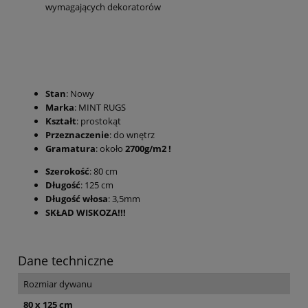
wymagających dekoratorów
Stan
: Nowy
Marka
: MINT RUGS
Kształt
: prostokąt
Przeznaczenie
: do wnętrz
Gramatura
: około
2700g/m2 !
Szerokość
: 80 cm
Długość
: 125 cm
Długość włosa
: 3,5mm
SKŁAD WISKOZA!!!
Dane techniczne
Rozmiar dywanu
80 x 125 cm