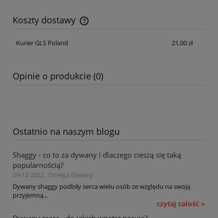
Koszty dostawy
Cena nie zawiera ewentualnych kosztów płatności
Kurier GLS Poland
21,00 zł
Opinie o produkcie (0)
Ostatnio na naszym blogu
Shaggy - co to za dywany i dlaczego cieszą się taką
popularnością?
29-12-2022 , Omega dywany
Dywany shaggy podbiły serca wielu osób ze względu na swoją
przyjemną...
czytaj całość »