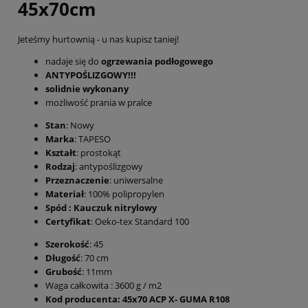
45x70cm
Jeteśmy hurtownią - u nas kupisz taniej!
nadaje się do
ogrzewania podłogowego
ANTYPOŚLIZGOWY!!!
solidnie wykonany
możliwość prania w pralce
Stan
: Nowy
Marka
: TAPESO
Kształt
: prostokąt
Rodzaj
: antypoślizgowy
Przeznaczenie
: uniwersalne
Materiał
: 100% polipropylen
Spód : Kauczuk nitrylowy
Certyfikat
: Oeko-tex Standard 100
Szerokość
: 45
Długość
: 70 cm
Grubość
: 11mm
Waga całkowita : 3600 g / m2
Kod producenta: 45x70 ACP X- GUMA R108