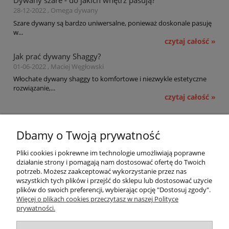
Dywany szare - do jakich wnętrz pasują?
28-12-2022 , Omega dywany
Szare dywany są bardzo uniwersalne, ponieważ doskonale pasuję
w...
czytaj całość »
Jak prać dywany Shaggy?
01-06-2022 , Maciej Węgłowski
Włochate dywany shaggy to komfortowe i niezwykle estetyczne
rozwiązanie,...
czytaj całość »
Pomoc
Dbamy o Twoją prywatność
Moje konto
Pliki cookies i pokrewne im technologie umożliwiają poprawne
działanie strony i pomagają nam dostosować ofertę do Twoich
potrzeb. Możesz zaakceptować wykorzystanie przez nas
Płatności i dostawa
wszystkich tych plików i przejść do sklepu lub dostosować użycie
plików do swoich preferencji, wybierając opcję "Dostosuj zgody".
Informacje
Więcej o plikach cookies przeczytasz w naszej Polityce
prywatności.
O nas