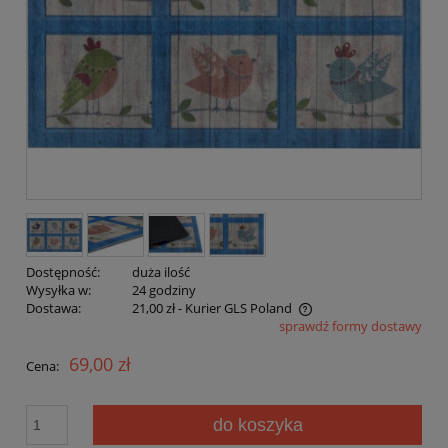
Dostępność:
duża ilość
Wysyłka w:
24 godziny
Dostawa:
21,00 zł
- Kurier GLS Poland
sprawdź formy dostawy
Cena nie zawiera ewentualnych kosztów płatności
69,00 zł
Cena:
do koszyka