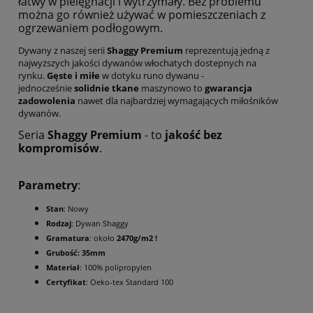
łatwy w pielęgnacji i wytrzymały. Bez problemu
można go również używać w pomieszczeniach z
ogrzewaniem podłogowym.
Dywany z naszej serii
Shaggy Premium
reprezentują jedną z
najwyższych jakości dywanów włochatych dostepnych na
rynku.
Gęste i miłe
w dotyku runo dywanu -
jednocześnie
solidnie tkane
maszynowo to
gwarancja
zadowolenia
nawet dla najbardziej wymagających miłośników
dywanów.
Seria
Shaggy Premium
- to
jakość bez
kompromisów
.
Parametry
:
Stan
: Nowy
Rodzaj
: Dywan Shaggy
Gramatura
: około
2470g/m2 !
Grubość: 35mm
Materiał
: 100% polipropylen
Certyfikat
: Oeko-tex Standard 100