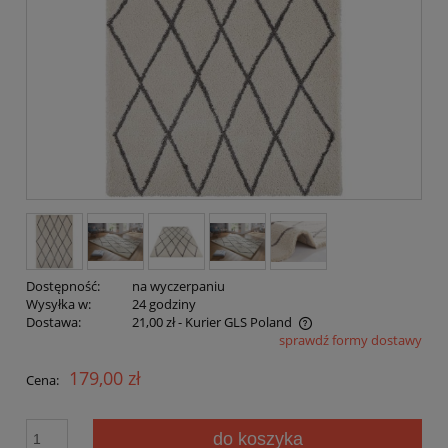
Dostępność:
na wyczerpaniu
Wysyłka w:
24 godziny
Dostawa:
21,00 zł
- Kurier GLS Poland
sprawdź formy dostawy
Cena nie zawiera ewentualnych kosztów płatności
179,00 zł
Cena:
do koszyka