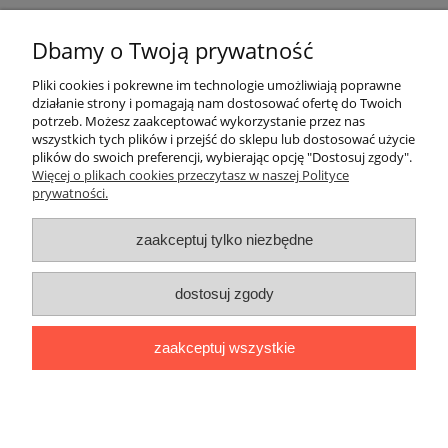
Pomoc
Dbamy o Twoją prywatność
Moje konto
Pliki cookies i pokrewne im technologie umożliwiają poprawne
działanie strony i pomagają nam dostosować ofertę do Twoich
potrzeb. Możesz zaakceptować wykorzystanie przez nas
Płatności i dostawa
wszystkich tych plików i przejść do sklepu lub dostosować użycie
plików do swoich preferencji, wybierając opcję "Dostosuj zgody".
Informacje
Więcej o plikach cookies przeczytasz w naszej Polityce
prywatności.
O nas
zaakceptuj tylko niezbędne
OMEGA Spółka Jawna
dostosuj zgody
Witosz i Spółka
44-203 Rybnik ul. Brzezińska 50c
zaakceptuj wszystkie
telefon:
511760570
Facebook
https://www.facebook.com/marcinszymalaomega/
pokaż pełną wersję strony