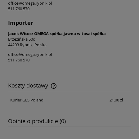
office@omega.rybnik.pl
511 760 570
Importer
Jacek Witosz OMEGA spółka jawna witosz i spółka
Brzezińska 50c
44203 Rybnik, Polska
office@omega.rybnik.pl
511 760 570
Koszty dostawy
Cena nie zawiera ewentualnych kosztów płatności
Kurier GLS Poland
21,00 zł
Opinie o produkcie (0)