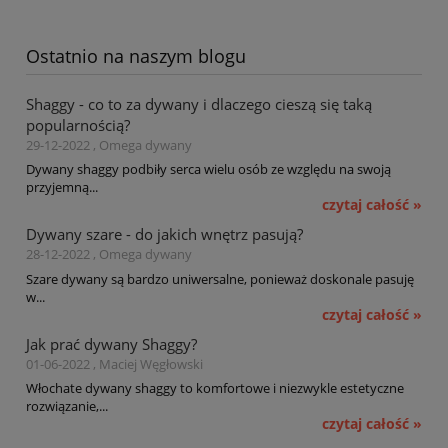
Ostatnio na naszym blogu
Shaggy - co to za dywany i dlaczego cieszą się taką
popularnością?
29-12-2022 , Omega dywany
Dywany shaggy podbiły serca wielu osób ze względu na swoją
przyjemną...
czytaj całość »
Dywany szare - do jakich wnętrz pasują?
28-12-2022 , Omega dywany
Szare dywany są bardzo uniwersalne, ponieważ doskonale pasuję
w...
czytaj całość »
Jak prać dywany Shaggy?
01-06-2022 , Maciej Węgłowski
Włochate dywany shaggy to komfortowe i niezwykle estetyczne
rozwiązanie,...
czytaj całość »