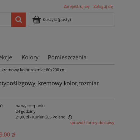
Zarejestruj się
Zaloguj się
Koszyk:
(pusty)
ekcje
Kolory
Pomieszczenia
, kremowy kolor,rozmiar 80x200 cm
typoślizgowy, kremowy kolor,rozmiar
ć:
na wyczerpaniu
:
24 godziny
21,00 zł
- Kurier GLS Poland
sprawdź formy dostawy
ie zawiera ewentualnych kosztów
9,00 zł
ści