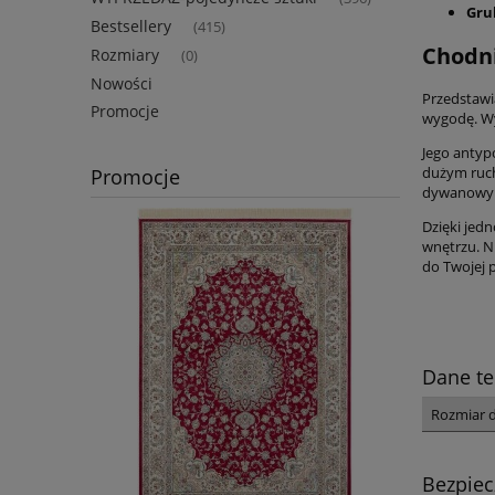
Gru
Bestsellery
(415)
Chodni
Rozmiary
(0)
Nowości
Przedstawi
Promocje
wygodę. Wy
Jego antyp
dużym ruch
Promocje
dywanowy z
Dzięki jed
wnętrzu. N
do Twojej p
Dane te
Rozmiar 
Bezpie