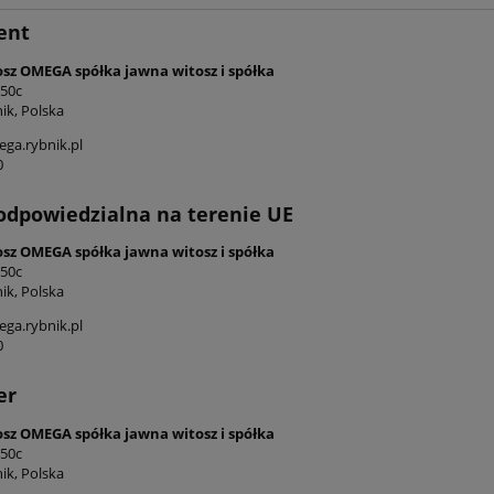
ent
ywny beżowy dywan z
Dywan tradycyjny do salon
osz OMEGA spółka jawna witosz i spółka
 Nouristan Nain Karun
155x235cm,Villeroy&Boch FR
 50c
200x300cm
klasyczny kremowo szary wz
ik, Polska
679,15 zł
1 019,15 zł
ga.rybnik.pl
0
799,00 zł
1 199,00 zł
 regularna:
Cena regularna:
799,00 zł
1 199,00 zł
iższa cena:
Najniższa cena:
odpowiedzialna na terenie UE
do koszyka
do koszyka
osz OMEGA spółka jawna witosz i spółka
 50c
ik, Polska
ga.rybnik.pl
0
er
osz OMEGA spółka jawna witosz i spółka
 50c
ik, Polska