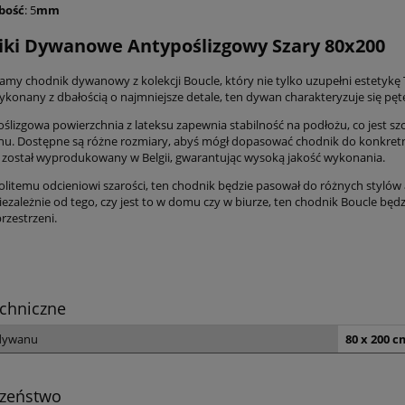
bość
: 5
mm
ki Dywanowe Antypoślizgowy Szary 80x200
amy chodnik dywanowy z kolekcji Boucle, który nie tylko uzupełni estetykę 
konany z dbałością o najmniejsze detale, ten dywan charakteryzuje się pęt
oślizgowa powierzchnia z lateksu zapewnia stabilność na podłożu, co jest s
u. Dostępne są różne rozmiary, abyś mógł dopasować chodnik do konkret
ostał wyprodukowany w Belgii, gwarantując wysoką jakość wykonania.
nolitemu odcieniowi szarości, ten chodnik będzie pasował do różnych stylów
iezależnie od tego, czy jest to w domu czy w biurze, ten chodnik Boucle bę
rzestrzeni.
chniczne
dywanu
80 x 200 c
czeństwo