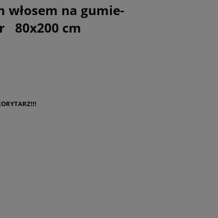
m włosem na gumie-
ar 80x200 cm
 KORYTARZ!!!