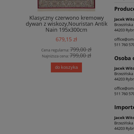
Produc
ycyjny ,
Klasyczny czerwono kremowy
Ekskluz
Jacek Wit
alonu,
dywan z wiskozy,Nouristan Antik
wiskozy,
Brzezińska
lle Decor
Nain 195x300cm
44203 Rybn
679,15 zł
office@ome
511 760 57
0 zł
799,00 zł
Cena regularna:
Cena
0 zł
799,00 zł
Najniższa cena:
Najn
Osoba 
do koszyka
Jacek Wit
Brzezińska
44203 Rybn
office@ome
511 760 57
Import
Jacek Wit
Brzezińska
44203 Rybn