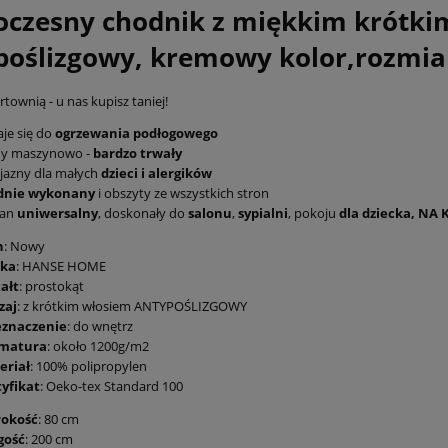
czesny chodnik z miękkim krótki
poślizgowy, kremowy kolor,rozmi
townią - u nas kupisz taniej!
je się do
ogrzewania podłogowego
ny maszynowo -
bardzo trwały
jazny dla małych
dzieci i alergików
idnie wykonany
i obszyty ze wszystkich stron
an
uniwersalny
, doskonały do
salonu
,
sypialni
, pokoju
dla dziecka, NA
n
: Nowy
ka
: HANSE HOME
ałt
: prostokąt
zaj
: z krótkim włosiem ANTYPOŚLIZGOWY
eznaczenie
: do wnętrz
matura
: około 1200g/m2
eriał
: 100% polipropylen
tyfikat
: Oeko-tex Standard 100
rokość
: 80 cm
gość
: 200 cm