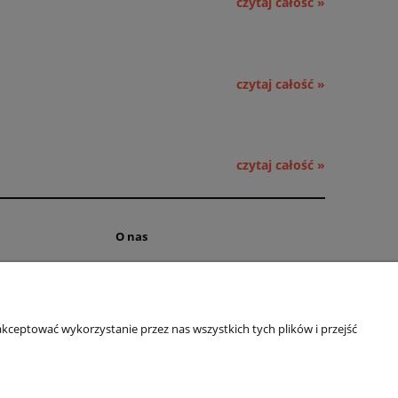
czytaj całość »
czytaj całość »
czytaj całość »
O nas
ści
Kontakt i dane firmy
 cookies
Obsługa hurtowa
kceptować wykorzystanie przez nas wszystkich tych plików i przejść