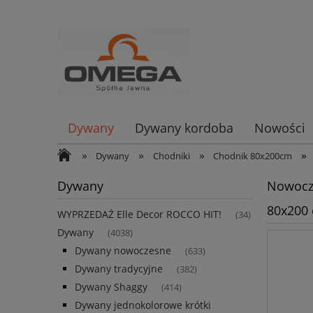
Dywany
Dywany kordoba
Nowości
»
»
»
»
Dywany
Chodniki
Chodnik 80x200cm
Dywany
Nowocze
80x200
WYPRZEDAŻ Elle Decor ROCCO HIT!
(34)
Dywany
(4038)
Dywany nowoczesne
(633)
Dywany tradycyjne
(382)
Dywany Shaggy
(414)
Dywany jednokolorowe krótki