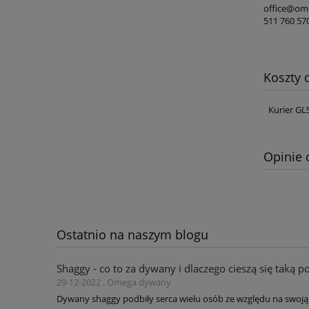
office@ome
511 760 57
Koszty
Kurier GL
Opinie 
Ostatnio na naszym blogu
Shaggy - co to za dywany i dlaczego cieszą się taką p
29-12-2022 , Omega dywany
Dywany shaggy podbiły serca wielu osób ze względu na swoją 