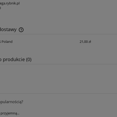
ga.rybnik.pl
0
 dostawy
S Poland
21,00 zł
Cena nie zawiera ewentualnych kosztów
płatności
o produkcie (0)
opularnością?
przyjemną...