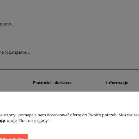
uję w...
 rozwiązanie,...
Płatności i dostawa
Informacje
Formy płatności
Polityka prywatno
Czas i koszty dostawy
Ustawienia plików
Czas realizacji zamówienia
nie strony i pomagają nam dostosować ofertę do Twoich potrzeb. Możesz zaa
jąc opcję "Dostosuj zgody".
OMEGA Spółka Jawna
Witosz i Spółka
44-203 Rybnik ul. Brzezińska 50c
j wszystkie