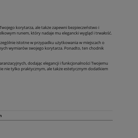
Twojego korytarza, ale także zapewni bezpieczeństwo i
elkowym runem, który nadaje mu elegancki wygląd i trwałość.
zczególnie istotne w przypadku użytkowania w miejscach o
nych wymiarów swojego korytarza. Ponadto, ten chodnik
 aranżacyjnych, dodając elegancji i funkcjonalności Twojemu
dzie nie tylko praktycznym, ale także estetycznym dodatkiem
m