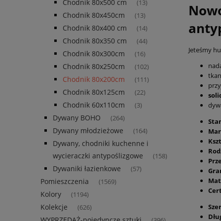
Chodnik 80x500 cm
(13)
Nowo
Chodnik 80x450cm
(13)
anty
Chodnik 80x400 cm
(14)
Chodnik 80x350 cm
(44)
Jeteśmy hur
Chodnik 80x300cm
(16)
nada
Chodnik 80x250cm
(102)
tka
Chodnik 80x200cm
(111)
przy
Chodnik 80x125cm
(22)
sol
Chodnik 60x110cm
dyw
(3)
Dywany BOHO
(264)
Sta
Dywany młodzieżowe
Mar
(164)
Kszt
Dywany, chodniki kuchenne i
Rod
wycieraczki antypoślizgowe
(158)
Prz
Dywaniki łazienkowe
(57)
Gra
Mat
Pomieszczenia
(1569)
Cer
Kolory
(1194)
Sze
Kolekcje
(626)
Dłu
WYPRZEDAŻ-pojedyncze sztuki
(396)