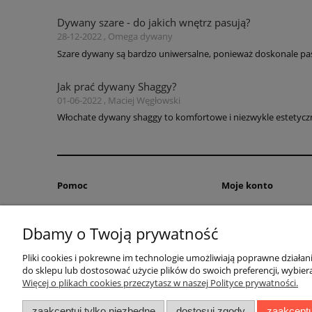
Dywany szare - do jakich wnętrz pasują?
28-12-2022 , Omega dywany
Szare dywany są bardzo uniwersalne, ponieważ doskonale pas
Jak prać dywany Shaggy?
01-06-2022 , Maciej Węgłowski
Włochate dywany shaggy to komfortowe i niezwykle estetyczne
Pomoc
Moje konto
Zwroty i reklamacje
Twoje zamówienia
Dbamy o Twoją prywatność
Pytania i odpowiedzi
Ustawienia konta
Regulamin
Przechowalnia
Pliki cookies i pokrewne im technologie umożliwiają poprawne działa
do sklepu lub dostosować użycie plików do swoich preferencji, wybiera
Więcej o plikach cookies przeczytasz w naszej Polityce prywatności.
zaakceptuj tylko niezbędne
dostosuj zgody
zaakceptu