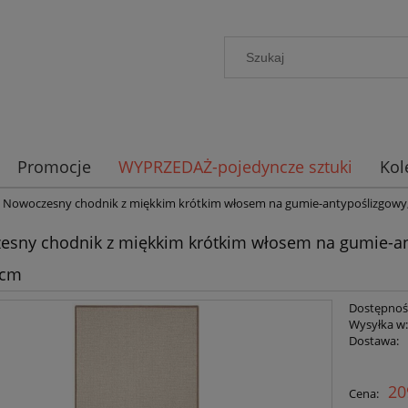
Promocje
WYPRZEDAŻ-pojedyncze sztuki
Kol
Nowoczesny chodnik z miękkim krótkim włosem na gumie-antypoślizgowy
sny chodnik z miękkim krótkim włosem na gumie-an
 cm
Dostępnoś
Wysyłka w
Dostawa:
Cena n
20
Cena:
płatno