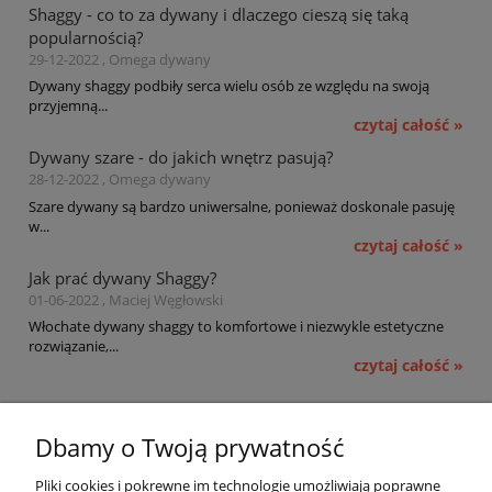
Shaggy - co to za dywany i dlaczego cieszą się taką
popularnością?
29-12-2022 , Omega dywany
Dywany shaggy podbiły serca wielu osób ze względu na swoją
przyjemną...
czytaj całość »
Dywany szare - do jakich wnętrz pasują?
28-12-2022 , Omega dywany
Szare dywany są bardzo uniwersalne, ponieważ doskonale pasuję
w...
czytaj całość »
Jak prać dywany Shaggy?
01-06-2022 , Maciej Węgłowski
Włochate dywany shaggy to komfortowe i niezwykle estetyczne
rozwiązanie,...
czytaj całość »
Pomoc
Dbamy o Twoją prywatność
Moje konto
Pliki cookies i pokrewne im technologie umożliwiają poprawne