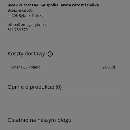
Jacek Witosz OMEGA spółka jawna witosz i spółka
Brzezińska 50c
44203 Rybnik, Polska
office@omega.rybnik.pl
511 760 570
Koszty dostawy
Cena nie zawiera ewentualnych kosztów płatności
Kurier GLS Poland
21,00 zł
Opinie o produkcie (0)
Ostatnio na naszym blogu