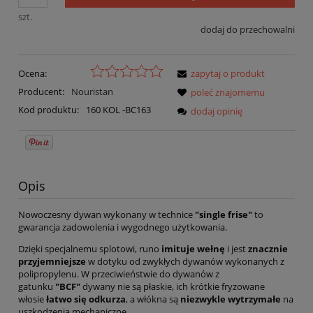
szt.
dodaj do przechowalni
Ocena:
zapytaj o produkt
Producent:
Nouristan
poleć znajomemu
Kod produktu:
160 KOL -BC163
dodaj opinię
Opis
Nowoczesny dywan wykonany w technice
"single frise"
to
gwarancja zadowolenia i wygodnego użytkowania.
Dzięki specjalnemu splotowi, runo
imituje wełnę
i jest
znacznie
przyjemniejsze
w dotyku od zwykłych dywanów wykonanych z
polipropylenu. W przeciwieństwie do dywanów z
gatunku
"BCF"
dywany nie są płaskie, ich krótkie fryzowane
włosie
łatwo się odkurza
, a włókna są
niezwykle wytrzymałe
na
uszkodzenia mechaniczne.