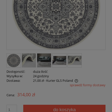
Dostępność:
duża ilość
Wysyłka w:
24 godziny
Dostawa:
21,00 zł
- Kurier GLS Poland
sprawdź formy dostawy
Cena nie zawiera ewentualnych kosztów płatności
314,00 zł
Cena:
do koszyka