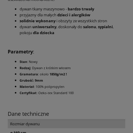
dywan tkany maszynowo -
bardzo trwały
przyjazny dla małych
dzieci i alergików
solidnie wykonany
i obszyty ze wszystkich stron
dywan
uniwersalny
, doskonały do
salonu
,
sypialni
,
pokoju
dla dziecka
Parametry
:
Stan
: Nowy
Rodzaj
: Dywan z krótkim włosem
Gramatura
: około
1850g/m2 !
Grubość: 9mm
Materiał
: 100% polipropylen
Certyfikat
: Oeko-tex Standard 100
Dane techniczne
Rozmiar dywanu
⌀ 160 cm