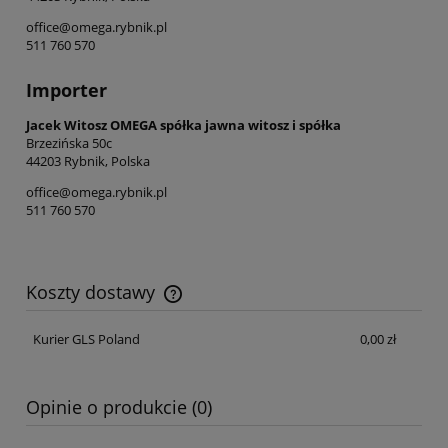
office@omega.rybnik.pl
511 760 570
Importer
Jacek Witosz OMEGA spółka jawna witosz i spółka
Brzezińska 50c
44203 Rybnik, Polska
office@omega.rybnik.pl
511 760 570
Koszty dostawy
Cena nie zawiera ewentualnych kosztów płatności
Kurier GLS Poland
0,00 zł
Opinie o produkcie (0)