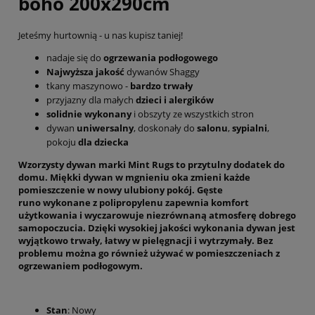
boho 200x290cm
Jeteśmy hurtownią - u nas kupisz taniej!
nadaje się do
ogrzewania podłogowego
Najwyższa jakość
dywanów Shaggy
tkany maszynowo -
bardzo trwały
przyjazny dla małych
dzieci i alergików
solidnie wykonany
i obszyty ze wszystkich stron
dywan
uniwersalny
, doskonały do
salonu
,
sypialni
,
pokoju
dla dziecka
Wzorzysty dywan marki
Mint Rugs
to przytulny dodatek do
domu.
Miękki
dywan w mgnieniu oka zmieni każde
pomieszczenie w nowy ulubiony pokój.
Gęste
runo
wykonane z polipropylenu zapewnia komfort
użytkowania i wyczarowuje niezrównaną atmosferę dobrego
samopoczucia. Dzięki
wysokiej jakości
wykonania dywan jest
wyjątkowo
trwały
,
łatwy
w pielęgnacji i
wytrzymały
. Bez
problemu można go również używać w pomieszczeniach z
ogrzewaniem podłogowym.
Stan
: Nowy