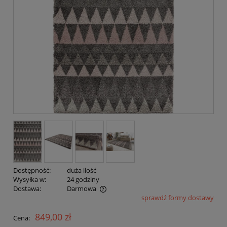
Dostępność:
duża ilość
Wysyłka w:
24 godziny
Dostawa:
Darmowa
sprawdź formy dostawy
Cena nie zawiera ewentualnych kosztów płatności
849,00 zł
Cena: