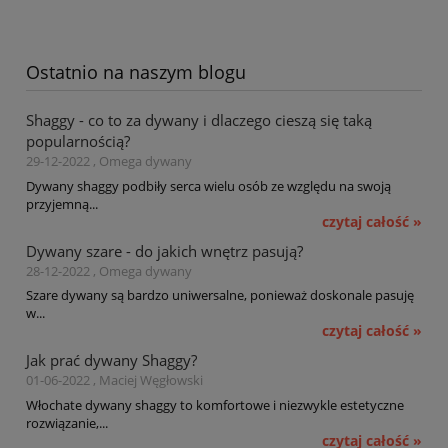
Ostatnio na naszym blogu
Shaggy - co to za dywany i dlaczego cieszą się taką
popularnością?
29-12-2022 , Omega dywany
Dywany shaggy podbiły serca wielu osób ze względu na swoją
przyjemną...
czytaj całość »
Dywany szare - do jakich wnętrz pasują?
28-12-2022 , Omega dywany
Szare dywany są bardzo uniwersalne, ponieważ doskonale pasuję
w...
czytaj całość »
Jak prać dywany Shaggy?
01-06-2022 , Maciej Węgłowski
Włochate dywany shaggy to komfortowe i niezwykle estetyczne
rozwiązanie,...
czytaj całość »