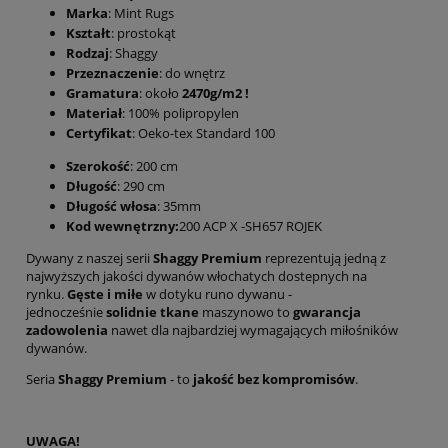
Marka
: Mint Rugs
Kształt
: prostokąt
Rodzaj
: Shaggy
Przeznaczenie
: do wnętrz
Gramatura
: około
2470g/m2 !
Materiał
: 100% polipropylen
Certyfikat
: Oeko-tex Standard 100
Szerokość
: 200 cm
Długość
: 290 cm
Długość włosa
: 35mm
Kod wewnętrzny:
200 ACP X -SH657 ROJEK
Dywany z naszej serii
Shaggy Premium
reprezentują jedną z
najwyższych jakości dywanów włochatych dostepnych na
rynku.
Gęste i miłe
w dotyku runo dywanu -
jednocześnie
solidnie tkane
maszynowo to
gwarancja
zadowolenia
nawet dla najbardziej wymagających miłośników
dywanów.
Seria
Shaggy Premium
- to
jakość bez kompromisów
.
UWAGA!