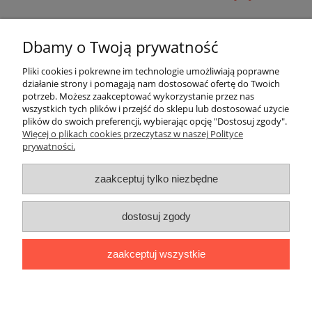
Pomoc
Dbamy o Twoją prywatność
Moje konto
Pliki cookies i pokrewne im technologie umożliwiają poprawne
działanie strony i pomagają nam dostosować ofertę do Twoich
potrzeb. Możesz zaakceptować wykorzystanie przez nas
Płatności i dostawa
wszystkich tych plików i przejść do sklepu lub dostosować użycie
plików do swoich preferencji, wybierając opcję "Dostosuj zgody".
Informacje
Więcej o plikach cookies przeczytasz w naszej Polityce
prywatności.
O nas
zaakceptuj tylko niezbędne
OMEGA Spółka Jawna
dostosuj zgody
Witosz i Spółka
44-203 Rybnik ul. Brzezińska 50c
zaakceptuj wszystkie
telefon:
511760570
Facebook
https://www.facebook.com/marcinszymalaomega/
pokaż pełną wersję strony