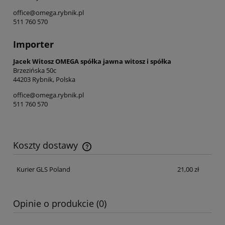
office@omega.rybnik.pl
511 760 570
Importer
Jacek Witosz OMEGA spółka jawna witosz i spółka
Brzezińska 50c
44203 Rybnik, Polska
office@omega.rybnik.pl
511 760 570
Koszty dostawy
Cena nie zawiera ewentualnych kosztów płatności
Kurier GLS Poland
21,00 zł
Opinie o produkcie (0)