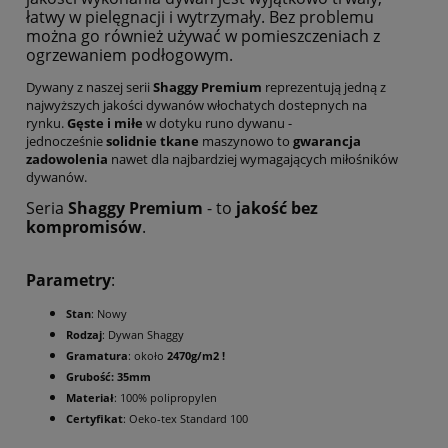
łatwy w pielęgnacji i wytrzymały. Bez problemu
można go również używać w pomieszczeniach z
ogrzewaniem podłogowym.
Dywany z naszej serii
Shaggy Premium
reprezentują jedną z
najwyższych jakości dywanów włochatych dostepnych na
rynku.
Gęste i miłe
w dotyku runo dywanu -
jednocześnie
solidnie tkane
maszynowo to
gwarancja
zadowolenia
nawet dla najbardziej wymagających miłośników
dywanów.
Seria
Shaggy Premium
- to
jakość bez
kompromisów
.
Parametry
:
Stan
: Nowy
Rodzaj
: Dywan Shaggy
Gramatura
: około
2470g/m2 !
Grubość: 35mm
Materiał
: 100% polipropylen
Certyfikat
: Oeko-tex Standard 100