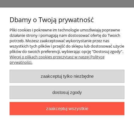
Pomoc
Dbamy o Twoją prywatność
Moje konto
Pliki cookies i pokrewne im technologie umożliwiają poprawne
działanie strony i pomagają nam dostosować ofertę do Twoich
potrzeb. Możesz zaakceptować wykorzystanie przez nas
Płatności i dostawa
wszystkich tych plików i przejść do sklepu lub dostosować użycie
plików do swoich preferencji, wybierając opcję "Dostosuj zgody".
Informacje
Więcej o plikach cookies przeczytasz w naszej Polityce
prywatności.
O nas
zaakceptuj tylko niezbędne
OMEGA Spółka Jawna
dostosuj zgody
Witosz i Spółka
44-203 Rybnik ul. Brzezińska 50c
zaakceptuj wszystkie
telefon:
511760570
Facebook
https://www.facebook.com/marcinszymalaomega/
pokaż pełną wersję strony