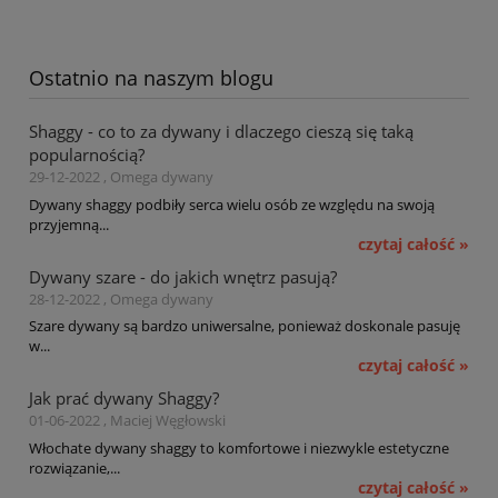
Ostatnio na naszym blogu
Shaggy - co to za dywany i dlaczego cieszą się taką
popularnością?
29-12-2022 , Omega dywany
Dywany shaggy podbiły serca wielu osób ze względu na swoją
przyjemną...
czytaj całość »
Dywany szare - do jakich wnętrz pasują?
28-12-2022 , Omega dywany
Szare dywany są bardzo uniwersalne, ponieważ doskonale pasuję
w...
czytaj całość »
Jak prać dywany Shaggy?
01-06-2022 , Maciej Węgłowski
Włochate dywany shaggy to komfortowe i niezwykle estetyczne
rozwiązanie,...
czytaj całość »