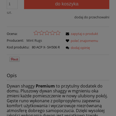
do koszyka
szt.
dodaj do przechowalni
Ocena:
zapytaj o produkt
Producent:
Mint Rugs
poleć znajomemu
Kod produktu:
80 ACP X- SH506 R
dodaj opinię
Opis
Dywan shaggy
Premium
to przytulny dodatek do
domu. Pluszowy dywan shaggy w mgnieniu oka
zmieni każde pomieszczenie w nowy ulubiony pokój.
Gęste runo wykonane z polipropylenu zapewnia
komfort użytkowania i wyczarowuje niezrównaną
atmosferę dobrego samopoczucia. Dzięki wysokiej
jakości wykonania dywan jest wyjątkowo trwały,