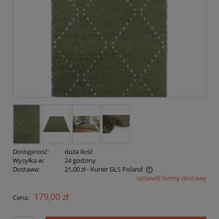
Dostępność:
duża ilość
Wysyłka w:
24 godziny
Dostawa:
21,00 zł
- Kurier GLS Poland
sprawdź formy dostawy
Cena nie zawiera ewentualnych kosztów płatności
179,00 zł
Cena: