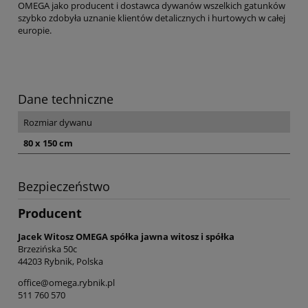
OMEGA jako producent i dostawca dywanów wszelkich gatunków
szybko zdobyła uznanie klientów detalicznych i hurtowych w całej
europie.
Dane techniczne
Rozmiar dywanu
80 x 150 cm
Bezpieczeństwo
Producent
Jacek Witosz OMEGA spółka jawna witosz i spółka
Brzezińska 50c
44203 Rybnik, Polska
office@omega.rybnik.pl
511 760 570