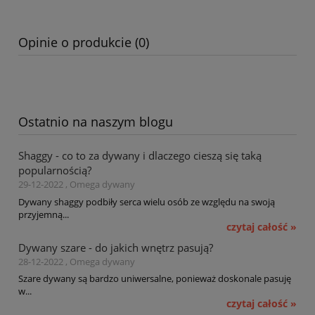
Opinie o produkcie (0)
Ostatnio na naszym blogu
Shaggy - co to za dywany i dlaczego cieszą się taką
popularnością?
29-12-2022 , Omega dywany
Dywany shaggy podbiły serca wielu osób ze względu na swoją
przyjemną...
czytaj całość »
Dywany szare - do jakich wnętrz pasują?
28-12-2022 , Omega dywany
Szare dywany są bardzo uniwersalne, ponieważ doskonale pasuję
w...
czytaj całość »