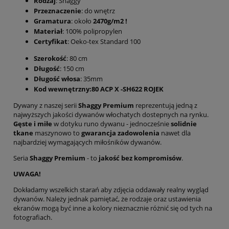
Rodzaj
: Shaggy
Przeznaczenie
: do wnętrz
Gramatura
: około
2470g/m2 !
Materiał
: 100% polipropylen
Certyfikat
: Oeko-tex Standard 100
Szerokość
: 80 cm
Długość
: 150 cm
Długość włosa
: 35mm
Kod wewnętrzny:80 ACP X -SH622 ROJEK
Dywany z naszej serii
Shaggy Premium
reprezentują jedną z
najwyższych jakości dywanów włochatych dostepnych na rynku.
Gęste i miłe
w dotyku runo dywanu - jednocześnie
solidnie
tkane
maszynowo to
gwarancja zadowolenia
nawet dla
najbardziej wymagających miłośników dywanów.
Seria
Shaggy Premium
- to
jakość bez kompromisów
.
UWAGA!
Dokładamy wszelkich starań aby zdjęcia oddawały realny wygląd
dywanów. Należy jednak pamiętać, że rodzaje oraz ustawienia
ekranów mogą być inne a kolory nieznacznie różnić się od tych na
fotografiach.