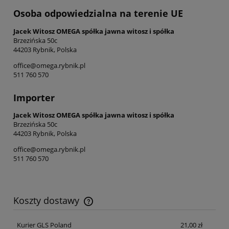
Osoba odpowiedzialna na terenie UE
Jacek Witosz OMEGA spółka jawna witosz i spółka
Brzezińska 50c
44203 Rybnik, Polska
office@omega.rybnik.pl
511 760 570
Importer
Jacek Witosz OMEGA spółka jawna witosz i spółka
Brzezińska 50c
44203 Rybnik, Polska
office@omega.rybnik.pl
511 760 570
Koszty dostawy
Cena nie zawiera ewentualnych kosztów płatności
Kurier GLS Poland
21,00 zł