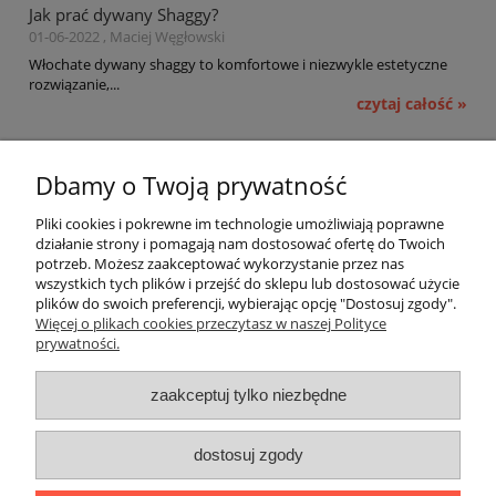
Jak prać dywany Shaggy?
01-06-2022 , Maciej Węgłowski
Włochate dywany shaggy to komfortowe i niezwykle estetyczne
rozwiązanie,...
czytaj całość »
Pomoc
Dbamy o Twoją prywatność
Moje konto
Pliki cookies i pokrewne im technologie umożliwiają poprawne
działanie strony i pomagają nam dostosować ofertę do Twoich
potrzeb. Możesz zaakceptować wykorzystanie przez nas
Płatności i dostawa
wszystkich tych plików i przejść do sklepu lub dostosować użycie
plików do swoich preferencji, wybierając opcję "Dostosuj zgody".
Informacje
Więcej o plikach cookies przeczytasz w naszej Polityce
prywatności.
O nas
zaakceptuj tylko niezbędne
OMEGA Spółka Jawna
dostosuj zgody
Witosz i Spółka
44-203 Rybnik ul. Brzezińska 50c