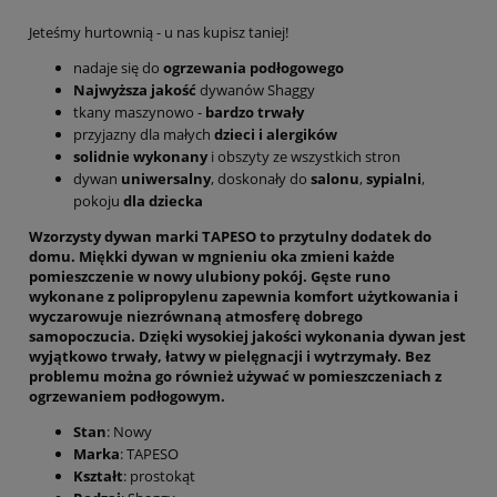
Jeteśmy hurtownią - u nas kupisz taniej!
nadaje się do
ogrzewania podłogowego
Najwyższa jakość
dywanów Shaggy
tkany maszynowo -
bardzo trwały
przyjazny dla małych
dzieci i alergików
solidnie wykonany
i obszyty ze wszystkich stron
dywan
uniwersalny
, doskonały do
salonu
,
sypialni
,
pokoju
dla dziecka
Wzorzysty dywan marki
TAPESO
to przytulny dodatek do
domu.
Miękki
dywan w mgnieniu oka zmieni każde
pomieszczenie w nowy ulubiony pokój.
Gęste runo
wykonane z polipropylenu zapewnia komfort użytkowania i
wyczarowuje niezrównaną atmosferę dobrego
samopoczucia. Dzięki
wysokiej jakości
wykonania dywan jest
wyjątkowo
trwały
,
łatwy
w pielęgnacji i
wytrzymały
. Bez
problemu można go również używać w pomieszczeniach z
ogrzewaniem podłogowym.
Stan
: Nowy
Marka
: TAPESO
Kształt
: prostokąt