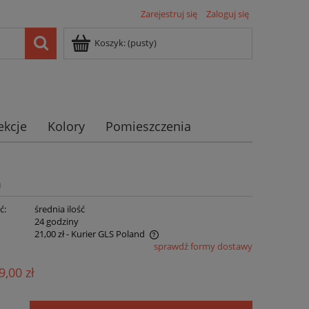
Zarejestruj się
Zaloguj się
Koszyk:
(pusty)
ekcje
Kolory
Pomieszczenia
m
ć:
średnia ilość
:
24 godziny
21,00 zł
- Kurier GLS Poland
sprawdź formy dostawy
ie zawiera ewentualnych kosztów
9,00 zł
ści