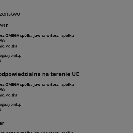
czeństwo
ent
osz OMEGA spółka jawna witosz i spółka
 50c
ik, Polska
ga.rybnik.pl
0
odpowiedzialna na terenie UE
osz OMEGA spółka jawna witosz i spółka
 50c
ik, Polska
ga.rybnik.pl
0
er