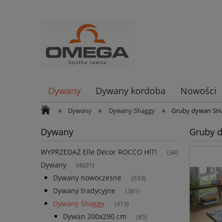
Dywany
Dywany kordoba
Nowości
»
»
»
Dywany
Dywany Shaggy
Gruby dywan SHA
Dywany
Gruby d
WYPRZEDAŻ Elle Decor ROCCO HIT!
(34)
Dywany
(4031)
Dywany nowoczesne
(633)
Dywany tradycyjne
(381)
Dywany Shaggy
(413)
Dywan 200x290 cm
(85)