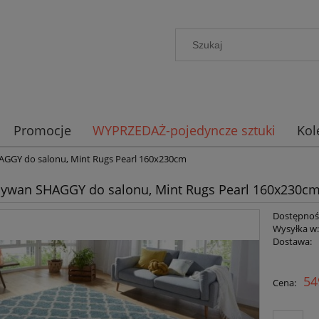
Promocje
WYPRZEDAŻ-pojedyncze sztuki
Kol
GGY do salonu, Mint Rugs Pearl 160x230cm
ywan SHAGGY do salonu, Mint Rugs Pearl 160x230c
Dostępnoś
Wysyłka w
Dostawa:
Cena n
54
Cena:
płatno