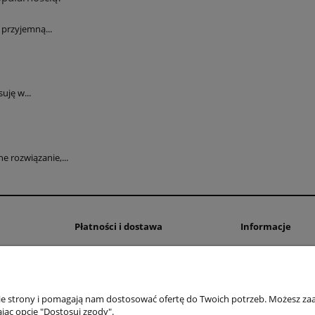
przyjemną...
uję w...
 rozwiązanie,...
Płatności i dostawa
Informacje
Formy płatności
Polityka prywatno
Czas i koszty dostawy
Ustawienia plików
Czas realizacji zamówienia
nie strony i pomagają nam dostosować ofertę do Twoich potrzeb. Możesz zaa
jąc opcję "Dostosuj zgody".