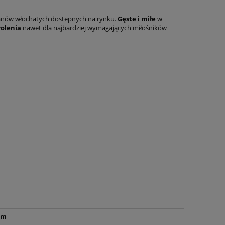
wanów włochatych dostepnych na rynku.
Gęste i miłe
w
olenia
nawet dla najbardziej wymagających miłośników
cm