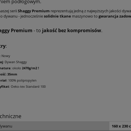
niem podłogowym.
aszej serii
Shaggy Premium
reprezentują jedną z najwyższych jakości dy
o dywanu - jednocześnie
solidnie tkane
maszynowo to
gwarancja zadow
aggy Premium
- to
jakość bez kompromisów
.
try
:
: Nowy
aj
: Dywan Shaggy
matura
: około
2470g/m2 !
bość: 35mm
riał
: 100% polipropylen
yfikat
: Oeko-tex Standard 100
chniczne
dywanu
160 x 230 