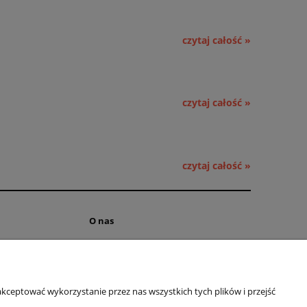
czytaj całość »
czytaj całość »
czytaj całość »
O nas
ści
Kontakt i dane firmy
 cookies
Obsługa hurtowa
kceptować wykorzystanie przez nas wszystkich tych plików i przejść