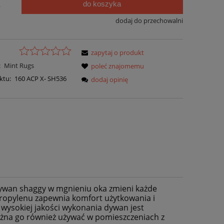
do koszyka
.
dodaj do przechowalni
zapytaj o produkt
:
Mint Rugs
poleć znajomemu
ktu:
160 ACP X- SH536
dodaj opinię
ywan shaggy w mgnieniu oka zmieni każde
ropylenu zapewnia komfort użytkowania i
ysokiej jakości wykonania dywan jest
można go również używać w pomieszczeniach z