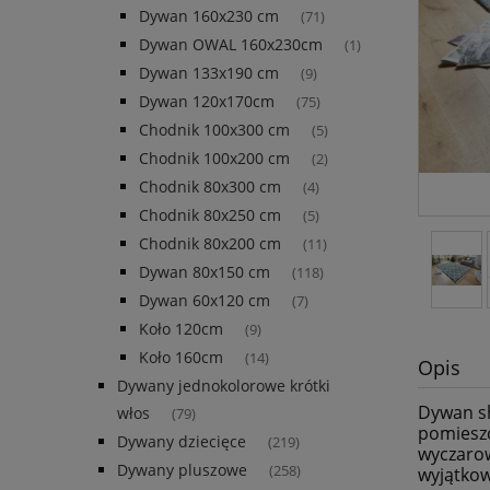
Dywan 160x230 cm
(71)
Dywan OWAL 160x230cm
(1)
Dywan 133x190 cm
(9)
Dywan 120x170cm
(75)
Chodnik 100x300 cm
(5)
Chodnik 100x200 cm
(2)
Chodnik 80x300 cm
(4)
Chodnik 80x250 cm
(5)
Chodnik 80x200 cm
(11)
Dywan 80x150 cm
(118)
Dywan 60x120 cm
(7)
Koło 120cm
(9)
Koło 160cm
(14)
Opis
Dywany jednokolorowe krótki
Dywan s
włos
(79)
pomieszc
Dywany dziecięce
(219)
wyczarow
Dywany pluszowe
(258)
wyjątkow