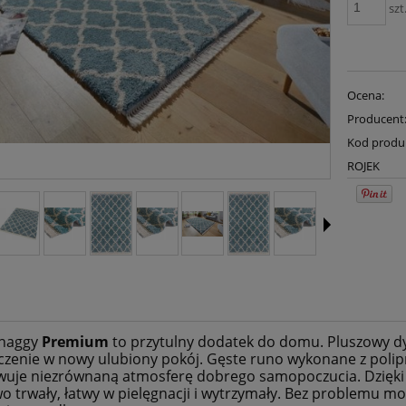
szt
Ocena:
Producent
Kod produ
ROJEK
haggy
Premium
to przytulny dodatek do domu. Pluszowy d
zenie w nowy ulubiony pokój. Gęste runo wykonane z polip
uje niezrównaną atmosferę dobrego samopoczucia. Dzięki w
o trwały, łatwy w pielęgnacji i wytrzymały. Bez problemu 