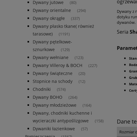
ogrzewa
Dywany jutowe
(80)
Dywany orientalne
(294)
Dywany z n
dotyku run
Dywany okrągłe
(337)
dywanów.
Dywany płasko tkane( również
Seria
Sh
tarasowe)
(1191)
Dywany pętelkowe-
Parame
sznurkowe
(129)
Dywany wełniane
(123)
Stan
Dywany Villeroy & BOCH
Rodz
(227)
Gra
Dywany świąteczne
(20)
Gru
Stopnice na schody
(12)
Mate
Chodniki
(574)
Cert
Dywany BOHO
(264)
Dywany młodzieżowe
(164)
Dywany, chodniki kuchenne i
Dane te
wycieraczki antypoślizgowe
(158)
Dywaniki łazienkowe
(57)
Rozmiar 
Pomieszczenia
(1567)