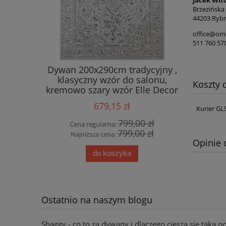
Jacek Wit
Brzezińska
44203 Rybn
office@ome
511 760 57
 salonu
Dywan 200x290cm tradycyjny ,
Eksklu
y&BOCH
klasyczny wzór do salonu,
bawełnia
Koszty
y wzór
kremowo szary wzór Elle Decor
Fl
frędzlami
Machasi
679,15 zł
Kurier GL
00 zł
799,00 zł
Cena regularna:
Cena
00 zł
799,00 zł
Najniższa cena:
Najn
Opinie 
do koszyka
Ostatnio na naszym blogu
Shaggy - co to za dywany i dlaczego cieszą się taką p