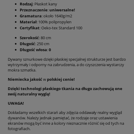
Rodzaj
: Płaskot kany
Przeznaczenie
:
uniwersalne!
Gramatura
: około 1640g/m2
Materiał
: 100% polipropylen
Certyfikat
: Oeko-tex Standard 100
Szerokość
: 80 cm
Długość
: 250 cm
Długość włosa
:
0
Dywany sznurkowe dzięki płaskiej specjalnej strukturze jest bardzo
wytrzymały i odporny na zabrudzenia, a do czyszczenia wystarczy
mokra szmatka.
Niemiecka jakość
w
polskiej cenie!
Dzięki technologi płaskiego tkania na długo zachowują one
swój naturalny wyglą!
UWAGA!
Dokładamy wszelkich starań aby zdjęcia oddawały realny wygląd
dywanów. Należy jednak pamiętać, że rodzaje oraz ustawienia
ekranów mogą być inne a kolory nieznacznie różnić się od tych na
fotografiach.