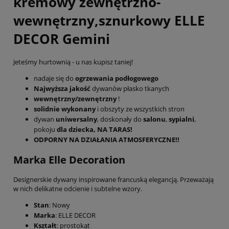
kremowy zewnętrzno-
wewnętrzny,sznurkowy ELLE
DECOR Gemini
Jeteśmy hurtownią - u nas kupisz taniej!
nadaje się do
ogrzewania podłogowego
Najwyższa jakość
dywanów płasko tkanych
wewnętrzny/zewnętrzny
!
solidnie wykonany
i obszyty ze wszystkich stron
dywan
uniwersalny
, doskonały do
salonu
,
sypialni
,
pokoju
dla dziecka, NA TARAS!
ODPORNY NA DZIAŁANIA ATMOSFERYCZNE!!
Marka Elle Decoration
Designerskie dywany inspirowane francuską elegancją. Przeważają
w nich delikatne odcienie i subtelne wzory.
Stan
: Nowy
Marka
: ELLE DECOR
Kształt
: prostokąt