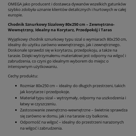
OMEGA jako producent i dostawca dywanów wszelkich gatunków
szybko zdobyła uznanie klientów detalicznych i hurtowych w całej
europie.
Chodnik Sznurkowy Sizalowy 80x250 cm – Zewnętrzno-
Wewnętrzny, Idealny na Korytarz, Przedpokój i Taras
Wyjątkowy chodnik sznurkowy typu sizal o wymiarach 80x250 cm,
idealny do użytku zarówno wewnętrznego, jak i zewnętrznego.
Doskonale sprawdzi się w korytarzu, przedpokoju, a także na
tarasie. Dzięki wytrzymałemu materiałowi jest odporny na wilgoć i
zabrudzenia, co czyni go idealnym wyborem do miejsc o
intensywnym użytkowaniu.
Cechy produktu:
Rozmiar 80x250 cm – idealny do długich przestrzeni, takich
jak korytarze i przedpokoje.
Materiał typu sizal – wytrzymały, odporny na uszkodzenia i
łatwy w czyszczeniu.
Zastosowanie zewnętrzno-wewnętrzne – świetnie sprawdza
się zarówno w domu, jak i na tarasie czy balkonie.
Odporność na wilgoć – idealny do przestrzeni narażonych
na wilgoć i zabrudzenia.