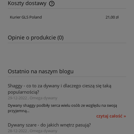
Koszty dostawy
Cena nie zawiera ewentualnych kosztów płatności
Kurier GLS Poland
21,00 zł
Opinie o produkcie (0)
Ostatnio na naszym blogu
Shaggy - co to za dywany i dlaczego cieszą się taką
popularnością?
29-12-2022 , Omega dywany
Dywany shaggy podbiły serca wielu osób ze względu na swoją
przyjemną...
czytaj całość »
Dywany szare - do jakich wnętrz pasują?
28-12-2022 , Omega dywany