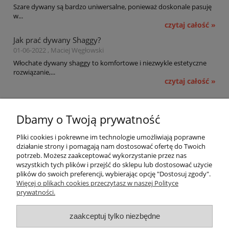
Szare dywany są bardzo uniwersalne, ponieważ doskonale pasuję
w...
czytaj całość »
Jak prać dywany Shaggy?
01-06-2022 , Maciej Węgłowski
Włochate dywany shaggy to komfortowe i niezwykle estetyczne
rozwiązanie,...
czytaj całość »
Pomoc
Dbamy o Twoją prywatność
Moje konto
Pliki cookies i pokrewne im technologie umożliwiają poprawne
działanie strony i pomagają nam dostosować ofertę do Twoich
potrzeb. Możesz zaakceptować wykorzystanie przez nas
Płatności i dostawa
wszystkich tych plików i przejść do sklepu lub dostosować użycie
plików do swoich preferencji, wybierając opcję "Dostosuj zgody".
Informacje
Więcej o plikach cookies przeczytasz w naszej Polityce
prywatności.
O nas
zaakceptuj tylko niezbędne