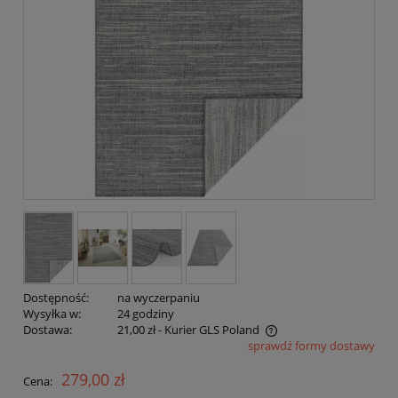
Dostępność:
na wyczerpaniu
Wysyłka w:
24 godziny
Dostawa:
21,00 zł
- Kurier GLS Poland
sprawdź formy dostawy
Cena nie zawiera ewentualnych kosztów płatności
279,00 zł
Cena: