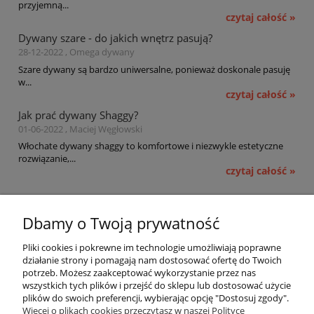
przyjemną...
czytaj całość »
Dywany szare - do jakich wnętrz pasują?
28-12-2022 , Omega dywany
Szare dywany są bardzo uniwersalne, ponieważ doskonale pasuję
w...
czytaj całość »
Jak prać dywany Shaggy?
01-06-2022 , Maciej Węgłowski
Włochate dywany shaggy to komfortowe i niezwykle estetyczne
rozwiązanie,...
czytaj całość »
Pomoc
Dbamy o Twoją prywatność
Moje konto
Pliki cookies i pokrewne im technologie umożliwiają poprawne
działanie strony i pomagają nam dostosować ofertę do Twoich
potrzeb. Możesz zaakceptować wykorzystanie przez nas
Płatności i dostawa
wszystkich tych plików i przejść do sklepu lub dostosować użycie
plików do swoich preferencji, wybierając opcję "Dostosuj zgody".
Informacje
Więcej o plikach cookies przeczytasz w naszej Polityce