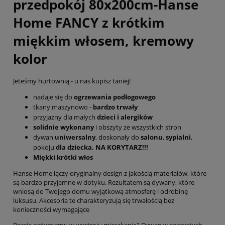
przedpokój 80x200cm-Hanse
Home FANCY z krótkim
miękkim włosem, kremowy
kolor
Jeteśmy hurtownią - u nas kupisz taniej!
nadaje się do
ogrzewania podłogowego
tkany maszynowo -
bardzo trwały
przyjazny dla małych
dzieci i alergików
solidnie wykonany
i obszyty ze wszystkich stron
dywan
uniwersalny
, doskonały do
salonu
,
sypialni
,
pokoju
dla dziecka, NA KORYTARZ!!!
Miękki krótki włos
Hanse Home łączy oryginalny design z jakością materiałów, które
są bardzo przyjemne w dotyku. Rezultatem są dywany, które
wniosą do Twojego domu wyjątkową atmosferę i odrobinę
luksusu. Akcesoria te charakteryzują się trwałością bez
konieczności wymagające