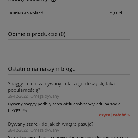
Cena nie zawiera ewentualnych kosztów płatności
Kurier GLS Poland
21,00 zł
Opinie o produkcie (0)
Ostatnio na naszym blogu
Shaggy - co to za dywany i dlaczego cieszą się taką
popularnością?
29-12-2022 , Omega dywany
Dywany shaggy podbiły serca wielu osób ze względu na swoją
przyjemną...
czytaj całość »
Dywany szare - do jakich wnętrz pasują?
28-12-2022 , Omega dywany
Szare dywany są bardzo uniwersalne, ponieważ doskonale pasuję