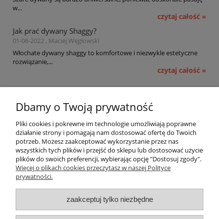
w...
czytaj całość »
Jak prać dywany Shaggy?
01-06-2022 , Maciej Węgłowski
Włochate dywany shaggy to komfortowe i niezwykle estetyczne
rozwiązanie,...
czytaj całość »
Pomoc
Dbamy o Twoją prywatność
Moje konto
Pliki cookies i pokrewne im technologie umożliwiają poprawne
działanie strony i pomagają nam dostosować ofertę do Twoich
potrzeb. Możesz zaakceptować wykorzystanie przez nas
Płatności i dostawa
wszystkich tych plików i przejść do sklepu lub dostosować użycie
plików do swoich preferencji, wybierając opcję "Dostosuj zgody".
Informacje
Więcej o plikach cookies przeczytasz w naszej Polityce
prywatności.
O nas
zaakceptuj tylko niezbędne