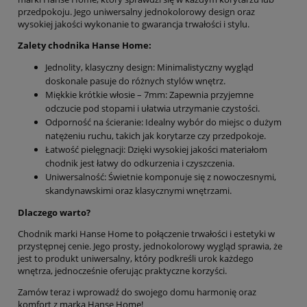
przedpokoju. Jego uniwersalny jednokolorowy design oraz
wysokiej jakości wykonanie to gwarancja trwałości i stylu.
Zalety chodnika Hanse Home:
Jednolity, klasyczny design: Minimalistyczny wygląd
doskonale pasuje do różnych stylów wnętrz.
Miękkie krótkie włosie – 7mm: Zapewnia przyjemne
odczucie pod stopami i ułatwia utrzymanie czystości.
Odporność na ścieranie: Idealny wybór do miejsc o dużym
natężeniu ruchu, takich jak korytarze czy przedpokoje.
Łatwość pielęgnacji: Dzięki wysokiej jakości materiałom
chodnik jest łatwy do odkurzenia i czyszczenia.
Uniwersalność: Świetnie komponuje się z nowoczesnymi,
skandynawskimi oraz klasycznymi wnętrzami.
Dlaczego warto?
Chodnik marki Hanse Home to połączenie trwałości i estetyki w
przystępnej cenie. Jego prosty, jednokolorowy wygląd sprawia, że
jest to produkt uniwersalny, który podkreśli urok każdego
wnętrza, jednocześnie oferując praktyczne korzyści.
Zamów teraz i wprowadź do swojego domu harmonię oraz
komfort z marką Hanse Home!