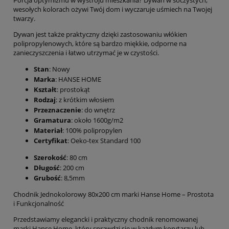
Porcja optymizmu w wystroju mieszkania? Dywan w soczystych,
wesołych kolorach ożywi Twój dom i wyczaruje uśmiech na Twojej
twarzy.
Dywan jest także praktyczny dzięki zastosowaniu włókien
polipropylenowych, które są bardzo miękkie, odporne na
zanieczyszczenia i łatwo utrzymać je w czystości.
Stan
: Nowy
Marka
: HANSE HOME
Kształt
: prostokąt
Rodzaj
: z krótkim włosiem
Przeznaczenie
: do wnętrz
Gramatura
: około 1600g/m2
Materiał
: 100% polipropylen
Certyfikat
: Oeko-tex Standard 100
Szerokość
: 80 cm
Długość
: 200 cm
Grubość
: 8,5mm
Chodnik Jednokolorowy 80x200 cm marki Hanse Home – Prostota
i Funkcjonalność
Przedstawiamy elegancki i praktyczny chodnik renomowanej
marki Hanse Home, który sprawdzi się w każdym korytarzu lub