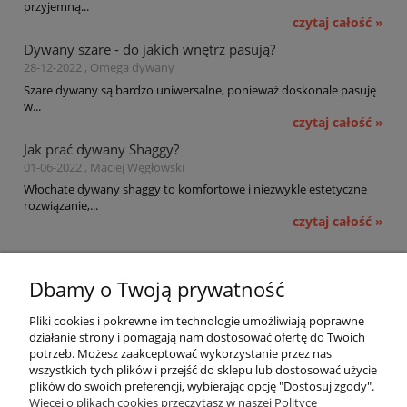
przyjemną...
czytaj całość »
Dywany szare - do jakich wnętrz pasują?
28-12-2022 , Omega dywany
Szare dywany są bardzo uniwersalne, ponieważ doskonale pasuję
w...
czytaj całość »
Jak prać dywany Shaggy?
01-06-2022 , Maciej Węgłowski
Włochate dywany shaggy to komfortowe i niezwykle estetyczne
rozwiązanie,...
czytaj całość »
Pomoc
Dbamy o Twoją prywatność
Moje konto
Pliki cookies i pokrewne im technologie umożliwiają poprawne
działanie strony i pomagają nam dostosować ofertę do Twoich
potrzeb. Możesz zaakceptować wykorzystanie przez nas
Płatności i dostawa
wszystkich tych plików i przejść do sklepu lub dostosować użycie
plików do swoich preferencji, wybierając opcję "Dostosuj zgody".
Informacje
Więcej o plikach cookies przeczytasz w naszej Polityce