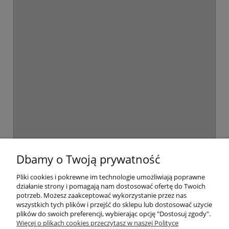
swoją przyjemną...
czytaj całość »
Dywany szare - do jakich wnętrz pasują?
28-12-2022 , Omega dywany
Szare dywany są bardzo uniwersalne, ponieważ
doskonale pasuję w...
czytaj całość »
Jak prać dywany Shaggy?
01-06-2022 , Maciej Węgłowski
Włochate dywany shaggy to komfortowe i niezwykle
estetyczne rozwiązanie,...
czytaj całość »
Pomoc
Dbamy o Twoją prywatność
Moje konto
Pliki cookies i pokrewne im technologie umożliwiają poprawne
działanie strony i pomagają nam dostosować ofertę do Twoich
potrzeb. Możesz zaakceptować wykorzystanie przez nas
Płatności i dostawa
wszystkich tych plików i przejść do sklepu lub dostosować użycie
plików do swoich preferencji, wybierając opcję "Dostosuj zgody".
Więcej o plikach cookies przeczytasz w naszej Polityce
Informacje