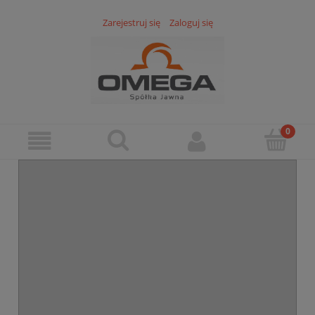
Zarejestruj się
Zaloguj się
Dywan dziecięcy 100x150 ULICZKI, DROGI ,
DYWANIK do zabawy
nowość