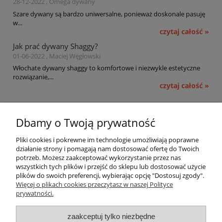
28-12-2022 , Omega dywany
Szare dywany są bardzo uniwersalne, ponieważ doskonale pasuję
w...
czytaj całość »
Jak prać dywany Shaggy?
01-06-2022 , Maciej Węgłowski
Włochate dywany shaggy to komfortowe i niezwykle estetyczne
rozwiązanie,...
czytaj całość »
Pomoc
Dbamy o Twoją prywatność
Moje konto
Pliki cookies i pokrewne im technologie umożliwiają poprawne
działanie strony i pomagają nam dostosować ofertę do Twoich
potrzeb. Możesz zaakceptować wykorzystanie przez nas
Płatności i dostawa
wszystkich tych plików i przejść do sklepu lub dostosować użycie
plików do swoich preferencji, wybierając opcję "Dostosuj zgody".
Informacje
Więcej o plikach cookies przeczytasz w naszej Polityce
prywatności.
O nas
zaakceptuj tylko niezbędne