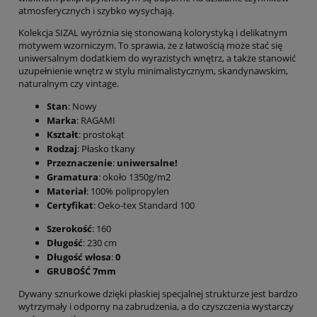
atmosferycznych i szybko wysychają.
Kolekcja SIZAL wyróżnia się stonowaną kolorystyką i delikatnym
motywem wzorniczym. To sprawia, że z łatwością może stać się
uniwersalnym dodatkiem do wyrazistych wnętrz, a także stanowić
uzupełnienie wnętrz w stylu minimalistycznym, skandynawskim,
naturalnym czy vintage.
Stan
: Nowy
Marka
: RAGAMI
Kształt
: prostokąt
Rodzaj
: Płasko tkany
Przeznaczenie
:
uniwersalne!
Gramatura
: około 1350g/m2
Materiał
: 100% polipropylen
Certyfikat
: Oeko-tex Standard 100
Szerokość
: 160
Długość
: 230 cm
Długość włosa
:
0
GRUBOŚĆ 7mm
Dywany sznurkowe dzięki płaskiej specjalnej strukturze jest bardzo
wytrzymały i odporny na zabrudzenia, a do czyszczenia wystarczy