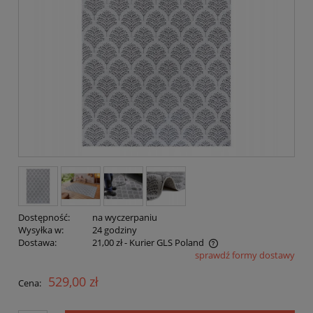
Dostępność:
na wyczerpaniu
Wysyłka w:
24 godziny
Dostawa:
21,00 zł
- Kurier GLS Poland
sprawdź formy dostawy
Cena nie zawiera ewentualnych kosztów płatności
529,00 zł
Cena: