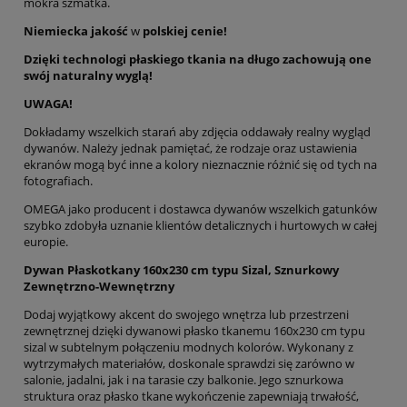
mokra szmatka.
Niemiecka jakość
w
polskiej cenie!
Dzięki technologi płaskiego tkania na długo zachowują one
swój naturalny wyglą!
UWAGA!
Dokładamy wszelkich starań aby zdjęcia oddawały realny wygląd
dywanów. Należy jednak pamiętać, że rodzaje oraz ustawienia
ekranów mogą być inne a kolory nieznacznie różnić się od tych na
fotografiach.
OMEGA jako producent i dostawca dywanów wszelkich gatunków
szybko zdobyła uznanie klientów detalicznych i hurtowych w całej
europie.
Dywan Płaskotkany 160x230 cm typu Sizal, Sznurkowy
Zewnętrzno-Wewnętrzny
Dodaj wyjątkowy akcent do swojego wnętrza lub przestrzeni
zewnętrznej dzięki dywanowi płasko tkanemu 160x230 cm typu
sizal w subtelnym połączeniu modnych kolorów. Wykonany z
wytrzymałych materiałów, doskonale sprawdzi się zarówno w
salonie, jadalni, jak i na tarasie czy balkonie. Jego sznurkowa
struktura oraz płasko tkane wykończenie zapewniają trwałość,