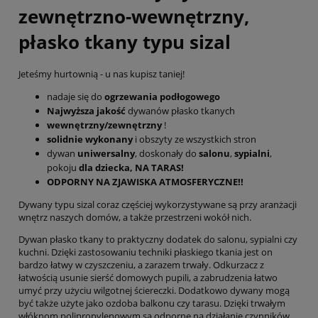
zewnętrzno-wewnętrzny,
płasko tkany typu sizal
Jeteśmy hurtownią - u nas kupisz taniej!
nadaje się do
ogrzewania podłogowego
Najwyższa jakość
dywanów płasko tkanych
wewnętrzny/zewnętrzny
!
solidnie wykonany
i obszyty ze wszystkich stron
dywan
uniwersalny
, doskonały do
salonu
,
sypialni
,
pokoju
dla dziecka, NA TARAS!
ODPORNY NA ZJAWISKA ATMOSFERYCZNE!!
Dywany typu sizal coraz częściej wykorzystywane są przy aranżacji
wnętrz naszych domów, a także przestrzeni wokół nich.
Dywan płasko tkany to praktyczny dodatek do salonu, sypialni czy
kuchni. Dzięki zastosowaniu techniki płaskiego tkania jest on
bardzo łatwy w czyszczeniu, a zarazem trwały. Odkurzacz z
łatwością usunie sierść domowych pupili, a zabrudzenia łatwo
umyć przy użyciu wilgotnej ściereczki. Dodatkowo dywany mogą
być także użyte jako ozdoba balkonu czy tarasu. Dzięki trwałym
włóknom polipropylenowym są odporne na działanie czynników