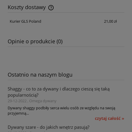
Koszty dostawy
Cena nie zawiera ewentualnych kosztów płatności
Kurier GLS Poland
21,00 zł
Opinie o produkcie (0)
Ostatnio na naszym blogu
Shaggy - co to za dywany i dlaczego cieszą się taką
popularnością?
29-12-2022 , Omega dywany
Dywany shaggy podbiły serca wielu osób ze względu na swoją
przyjemną...
czytaj całość »
Dywany szare - do jakich wnętrz pasują?