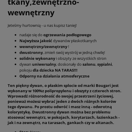
tkany,zewnętrzno-
wewnętrzny
Jeteśmy hurtownią - u nas kupisz taniej!
nadaje się do
ogrzewania podłogowego
Najwyższa jakość
dywanów płaskotkanych
wewnętrzny/zewnętrzny
!
dwustronny
, zmień swój wystrój w jedną chwilę!
solidnie wykonany
i obszyty ze wszystkich stron
dywan
uniwersalny
, doskonały do
salonu
,
sypialni
,
pokoju
dla dziecka NA TARAS!!!
Odporny na działania atmosferyczne
Ten piękny dywan, o
płaskim splocie
od marki Bougari jest
wykonany w 100%z polipropylenu i obszyty z czterech stron.
Wprowadź
różnorodność
do swojej przestrzeni życiowej,
ponieważ możesz wybrać jeden z dwóch różnych kolorów
tego dywanu. Po prostu
odwróć
i masz inną - odwrotną
kolorystykę.
Dwustronny dywan
można bez problemu
stosować
wewnątrz
, w pokojach, korytarzach, łazienkach -
jak i
na zewnątrz
, na tarasach, gankach czy w altanach.