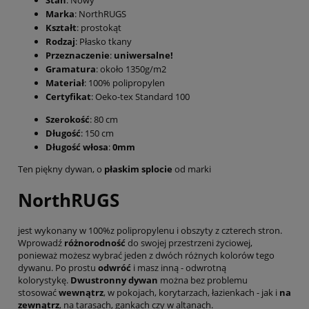
Stan
: Nowy
Marka
: NorthRUGS
Kształt
: prostokąt
Rodzaj
: Płasko tkany
Przeznaczenie
:
uniwersalne!
Gramatura
: około 1350g/m2
Materiał
: 100% polipropylen
Certyfikat
: Oeko-tex Standard 100
Szerokość
: 80 cm
Długość
: 150 cm
Długość włosa
:
0mm
Ten piękny dywan, o
płaskim splocie
od marki
NorthRUGS
jest wykonany w 100%z polipropylenu i obszyty z czterech stron.
Wprowadź
różnorodność
do swojej przestrzeni życiowej,
ponieważ możesz wybrać jeden z dwóch różnych kolorów tego
dywanu. Po prostu
odwróć
i masz inną - odwrotną
kolorystykę.
Dwustronny dywan
można bez problemu
stosować
wewnątrz
, w pokojach, korytarzach, łazienkach - jak i
na
zewnątrz
, na tarasach, gankach czy w altanach.