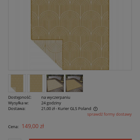
Dostępność:
na wyczerpaniu
Wysyłka w:
24 godziny
Dostawa:
21,00 zł
- Kurier GLS Poland
sprawdź formy dostawy
Cena nie zawiera ewentualnych kosztów płatności
149,00 zł
Cena: