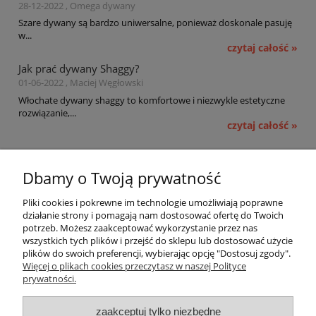
28-12-2022 , Omega dywany
Szare dywany są bardzo uniwersalne, ponieważ doskonale pasuję
w...
czytaj całość »
Jak prać dywany Shaggy?
01-06-2022 , Maciej Węgłowski
Włochate dywany shaggy to komfortowe i niezwykle estetyczne
rozwiązanie,...
czytaj całość »
Pomoc
Dbamy o Twoją prywatność
Moje konto
Pliki cookies i pokrewne im technologie umożliwiają poprawne
działanie strony i pomagają nam dostosować ofertę do Twoich
potrzeb. Możesz zaakceptować wykorzystanie przez nas
Płatności i dostawa
wszystkich tych plików i przejść do sklepu lub dostosować użycie
plików do swoich preferencji, wybierając opcję "Dostosuj zgody".
Informacje
Więcej o plikach cookies przeczytasz w naszej Polityce
prywatności.
O nas
zaakceptuj tylko niezbędne