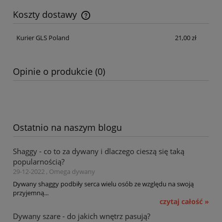
Koszty dostawy
Cena nie zawiera ewentualnych kosztów płatności
Kurier GLS Poland
21,00 zł
Opinie o produkcie (0)
Ostatnio na naszym blogu
Shaggy - co to za dywany i dlaczego cieszą się taką
popularnością?
29-12-2022 , Omega dywany
Dywany shaggy podbiły serca wielu osób ze względu na swoją
przyjemną...
czytaj całość »
Dywany szare - do jakich wnętrz pasują?