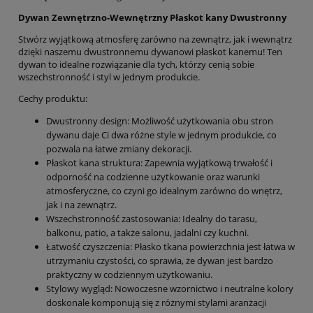
Dywan Zewnętrzno-Wewnętrzny Płaskot kany Dwustronny
Stwórz wyjątkową atmosferę zarówno na zewnątrz, jak i wewnątrz
dzięki naszemu dwustronnemu dywanowi płaskot kanemu! Ten
dywan to idealne rozwiązanie dla tych, którzy cenią sobie
wszechstronność i styl w jednym produkcie.
Cechy produktu:
Dwustronny design: Możliwość użytkowania obu stron
dywanu daje Ci dwa różne style w jednym produkcie, co
pozwala na łatwe zmiany dekoracji.
Płaskot kana struktura: Zapewnia wyjątkową trwałość i
odporność na codzienne użytkowanie oraz warunki
atmosferyczne, co czyni go idealnym zarówno do wnętrz,
jak i na zewnątrz.
Wszechstronność zastosowania: Idealny do tarasu,
balkonu, patio, a także salonu, jadalni czy kuchni.
Łatwość czyszczenia: Płasko tkana powierzchnia jest łatwa w
utrzymaniu czystości, co sprawia, że dywan jest bardzo
praktyczny w codziennym użytkowaniu.
Stylowy wygląd: Nowoczesne wzornictwo i neutralne kolory
doskonale komponują się z różnymi stylami aranżacji