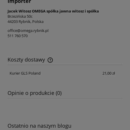
Importer
Jacek Witosz OMEGA spółka jawna witosz i spółka
Brzezińska 50c
44203 Rybnik, Polska
office@omega.rybnik.pl
511 760 570
Koszty dostawy
Cena nie zawiera ewentualnych kosztów płatności
Kurier GLS Poland
21,00 zł
Opinie o produkcie (0)
Ostatnio na naszym blogu