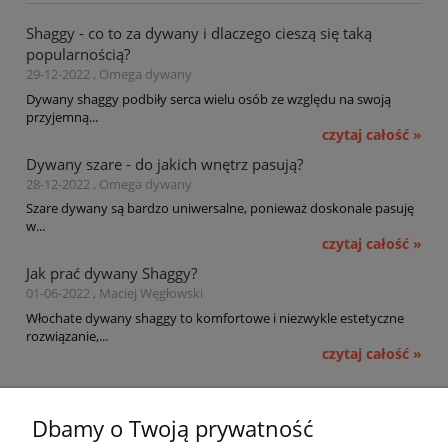
Shaggy - co to za dywany i dlaczego cieszą się taką
popularnością?
29-12-2022 , Omega dywany
Dywany shaggy podbiły serca wielu osób ze względu na swoją
przyjemną...
czytaj całość »
Dywany szare - do jakich wnętrz pasują?
28-12-2022 , Omega dywany
Szare dywany są bardzo uniwersalne, ponieważ doskonale pasuję
w...
czytaj całość »
Jak prać dywany Shaggy?
01-06-2022 , Maciej Węgłowski
Włochate dywany shaggy to komfortowe i niezwykle estetyczne
rozwiązanie,...
czytaj całość »
Pomoc
Dbamy o Twoją prywatność