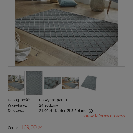
Dostępność:
na wyczerpaniu
Wysyłka w:
24 godziny
Dostawa:
21,00 zł
- Kurier GLS Poland
sprawdź formy dostawy
Cena nie zawiera ewentualnych kosztów płatności
169,00 zł
Cena: