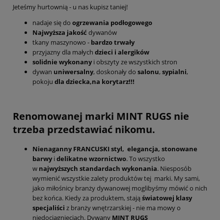
Jeteśmy hurtownią - u nas kupisz taniej!
nadaje się do
ogrzewania podłogowego
Najwyższa jakość
dywanów
tkany maszynowo -
bardzo trwały
przyjazny dla małych
dzieci i alergików
solidnie wykonany
i obszyty ze wszystkich stron
dywan
uniwersalny
, doskonały do
salonu
,
sypialni
,
pokoju
dla dziecka,na korytarz!!!
Renomowanej marki MINT RUGS nie
trzeba przedstawiać nikomu.
Nienaganny FRANCUSKI styl,
elegancja,
stonowane
barwy
i
delikatne wzornictwo
. To wszystko
w
najwyższych standardach
wykonania
. Niesposób
wymienić wszystkie zalety produktów tej marki. My sami,
jako miłośnicy branży dywanowej moglibyśmy mówić o nich
bez końca. Kiedy za produktem, stają
światowej klasy
specjaliści
z branży wnętrzarskiej - nie ma mowy o
niedociągnięciach. Dywany
MINT RUGS