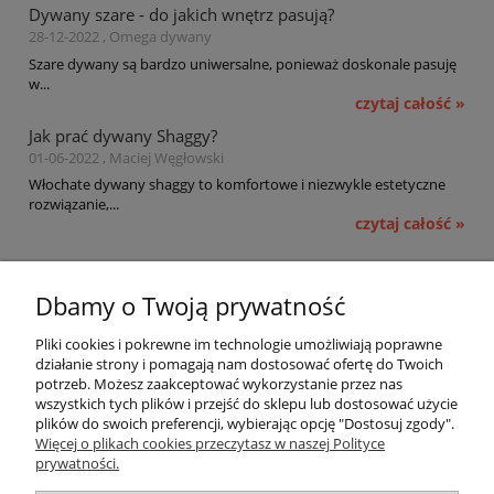
Dywany szare - do jakich wnętrz pasują?
28-12-2022 , Omega dywany
Szare dywany są bardzo uniwersalne, ponieważ doskonale pasuję
w...
czytaj całość »
Jak prać dywany Shaggy?
01-06-2022 , Maciej Węgłowski
Włochate dywany shaggy to komfortowe i niezwykle estetyczne
rozwiązanie,...
czytaj całość »
Pomoc
Dbamy o Twoją prywatność
Moje konto
Pliki cookies i pokrewne im technologie umożliwiają poprawne
działanie strony i pomagają nam dostosować ofertę do Twoich
potrzeb. Możesz zaakceptować wykorzystanie przez nas
Płatności i dostawa
wszystkich tych plików i przejść do sklepu lub dostosować użycie
plików do swoich preferencji, wybierając opcję "Dostosuj zgody".
Informacje
Więcej o plikach cookies przeczytasz w naszej Polityce
prywatności.