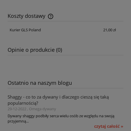
Koszty dostawy
Cena nie zawiera ewentualnych kosztów płatności
Kurier GLS Poland
21,00 zł
Opinie o produkcie (0)
Ostatnio na naszym blogu
Shaggy - co to za dywany i dlaczego cieszą się taką
popularnością?
29-12-2022 , Omega dywany
Dywany shaggy podbiły serca wielu osób ze względu na swoją
przyjemną...
czytaj całość »