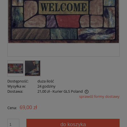
Dostępność:
duża ilość
Wysyłka w:
24 godziny
Dostawa:
21,00 zł
- Kurier GLS Poland
sprawdź formy dostawy
Cena nie zawiera ewentualnych kosztów płatności
69,00 zł
Cena:
do koszyka