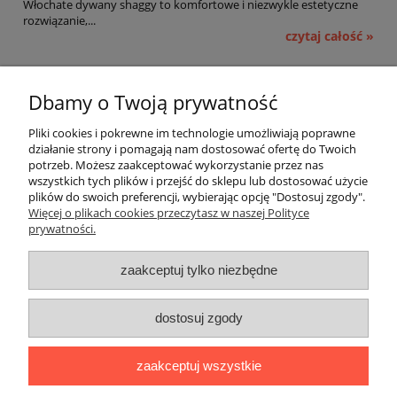
Włochate dywany shaggy to komfortowe i niezwykle estetyczne
rozwiązanie,...
czytaj całość »
Pomoc
Dbamy o Twoją prywatność
Moje konto
Pliki cookies i pokrewne im technologie umożliwiają poprawne
działanie strony i pomagają nam dostosować ofertę do Twoich
potrzeb. Możesz zaakceptować wykorzystanie przez nas
Płatności i dostawa
wszystkich tych plików i przejść do sklepu lub dostosować użycie
plików do swoich preferencji, wybierając opcję "Dostosuj zgody".
Informacje
Więcej o plikach cookies przeczytasz w naszej Polityce
prywatności.
O nas
zaakceptuj tylko niezbędne
OMEGA Spółka Jawna
dostosuj zgody
Witosz i Spółka
44-203 Rybnik ul. Brzezińska 50c
zaakceptuj wszystkie
telefon:
511760570
Facebook