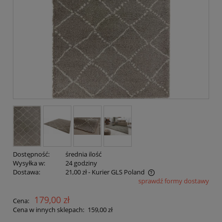
Dostępność:
średnia ilość
Wysyłka w:
24 godziny
Dostawa:
21,00 zł
- Kurier GLS Poland
sprawdź formy dostawy
Cena nie zawiera ewentualnych kosztów płatności
179,00 zł
Cena:
Cena w innych sklepach:
159,00 zł