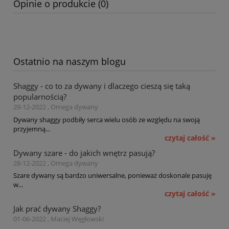
Opinie o produkcie (0)
Ostatnio na naszym blogu
Shaggy - co to za dywany i dlaczego cieszą się taką
popularnością?
29-12-2022 , Omega dywany
Dywany shaggy podbiły serca wielu osób ze względu na swoją
przyjemną...
czytaj całość »
Dywany szare - do jakich wnętrz pasują?
28-12-2022 , Omega dywany
Szare dywany są bardzo uniwersalne, ponieważ doskonale pasuję
w...
czytaj całość »
Jak prać dywany Shaggy?
01-06-2022 , Maciej Węgłowski