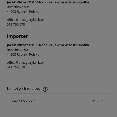
Jacek Witosz OMEGA spółka jawna witosz i spółka
Brzezińska 50c
44203 Rybnik, Polska
office@omega.rybnik.pl
511 760 570
Importer
Jacek Witosz OMEGA spółka jawna witosz i spółka
Brzezińska 50c
44203 Rybnik, Polska
office@omega.rybnik.pl
511 760 570
Koszty dostawy
Cena nie zawiera ewentualnych kosztów płatności
Kurier GLS Poland
21,00 zł