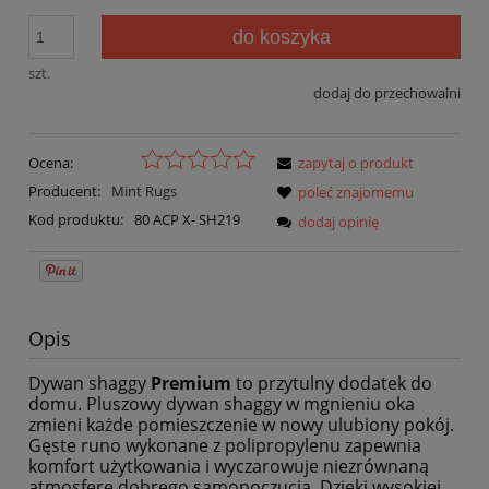
do koszyka
szt.
dodaj do przechowalni
Ocena:
zapytaj o produkt
Producent:
Mint Rugs
poleć znajomemu
Kod produktu:
80 ACP X- SH219
dodaj opinię
Opis
Dywan shaggy
Premium
to przytulny dodatek do
domu. Pluszowy dywan shaggy w mgnieniu oka
zmieni każde pomieszczenie w nowy ulubiony pokój.
Gęste runo wykonane z polipropylenu zapewnia
komfort użytkowania i wyczarowuje niezrównaną
atmosferę dobrego samopoczucia. Dzięki wysokiej