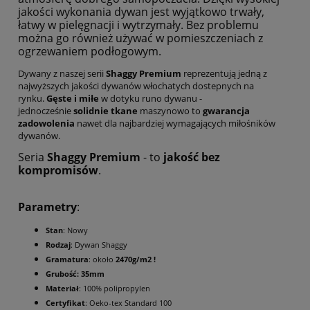
jakości wykonania dywan jest wyjątkowo trwały,
łatwy w pielęgnacji i wytrzymały. Bez problemu
można go również używać w pomieszczeniach z
ogrzewaniem podłogowym.
Dywany z naszej serii
Shaggy Premium
reprezentują jedną z
najwyższych jakości dywanów włochatych dostepnych na
rynku.
Gęste i miłe
w dotyku runo dywanu -
jednocześnie
solidnie tkane
maszynowo to
gwarancja
zadowolenia
nawet dla najbardziej wymagających miłośników
dywanów.
Seria
Shaggy Premium
- to
jakość bez
kompromisów
.
Parametry
:
Stan
: Nowy
Rodzaj
: Dywan Shaggy
Gramatura
: około
2470g/m2 !
Grubość: 35mm
Materiał
: 100% polipropylen
Certyfikat
: Oeko-tex Standard 100