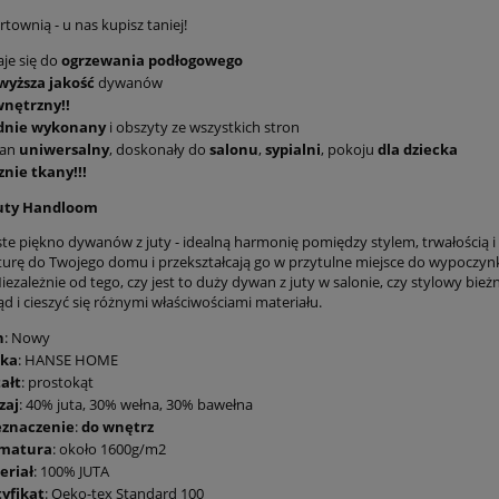
townią - u nas kupisz taniej!
je się do
ogrzewania podłogowego
wyższa jakość
dywanów
nętrzny!!
idnie wykonany
i obszyty ze wszystkich stron
an
uniwersalny
, doskonały do
salonu
,
sypialni
, pokoju
dla dziecka
nie tkany!!!
uty Handloom
te piękno dywanów z juty - idealną harmonię pomiędzy stylem, trwałością i t
urę do Twojego domu i przekształcają go w przytulne miejsce do wypoczyn
Niezależnie od tego, czy jest to duży dywan z juty w salonie, czy stylowy b
d i cieszyć się różnymi właściwościami materiału.
n
: Nowy
ka
: HANSE HOME
ałt
: prostokąt
zaj
: 40% juta, 30% wełna, 30% bawełna
eznaczenie
:
do wnętrz
matura
: około 1600g/m2
eriał
: 100% JUTA
tyfikat
: Oeko-tex Standard 100