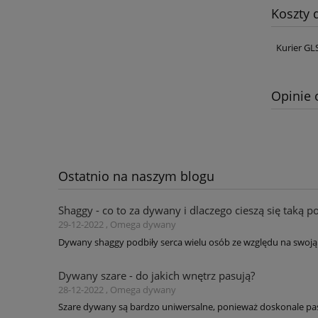
Koszty
Kurier GL
Opinie 
Ostatnio na naszym blogu
Shaggy - co to za dywany i dlaczego cieszą się taką p
29-12-2022 , Omega dywany
Dywany shaggy podbiły serca wielu osób ze względu na swoją 
Dywany szare - do jakich wnętrz pasują?
28-12-2022 , Omega dywany
Szare dywany są bardzo uniwersalne, ponieważ doskonale pas