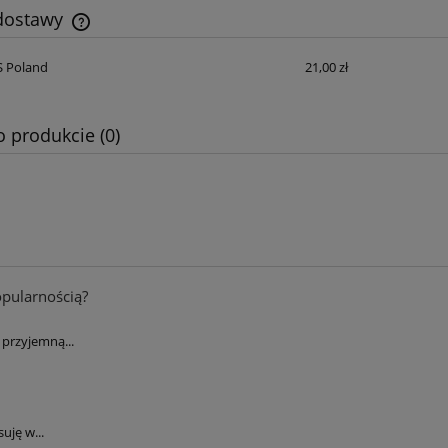
 dostawy
S Poland
21,00 zł
Cena nie zawiera ewentualnych kosztów
płatności
o produkcie (0)
opularnością?
przyjemną...
uję w...