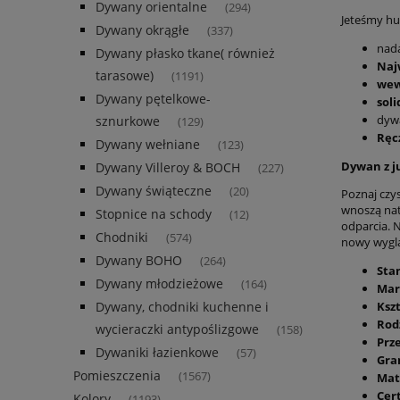
Dywany orientalne
(294)
Jeteśmy hur
Dywany okrągłe
(337)
nada
Dywany płasko tkane( również
Naj
tarasowe)
(1191)
wew
Dywany pętelkowe-
sol
dyw
sznurkowe
(129)
Ręcz
Dywany wełniane
(123)
Dywan z j
Dywany Villeroy & BOCH
(227)
Dywany świąteczne
(20)
Poznaj czys
wnoszą nat
Stopnice na schody
(12)
odparcia. 
Chodniki
(574)
nowy wyglą
Dywany BOHO
(264)
Sta
Dywany młodzieżowe
(164)
Mar
Kszt
Dywany, chodniki kuchenne i
Rod
wycieraczki antypoślizgowe
(158)
Prz
Dywaniki łazienkowe
(57)
Gra
Pomieszczenia
(1567)
Mat
Cer
Kolory
(1193)