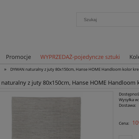
Promocje
WYPRZEDAŻ-pojedyncze sztuki
Kol
»
m
DYWAN naturalny z juty 80x150cm, Hanse HOME Handloom kolor k
naturalny z juty 80x150cm, Hanse HOME Handloom 
Dostępnoś
Wysyłka w
Dostawa:
Cena n
10
Cena:
płatno