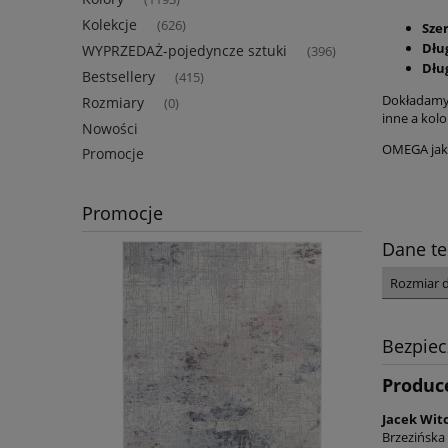
Kolekcje
(626)
Sze
Dłu
WYPRZEDAŻ-pojedyncze sztuki
(396)
Dłu
Bestsellery
(415)
Dokładamy 
Rozmiary
(0)
inne a kolo
Nowości
OMEGA jako
Promocje
Promocje
Dane te
Rozmiar 
Bezpie
Produc
Jacek Wit
Brzezińska