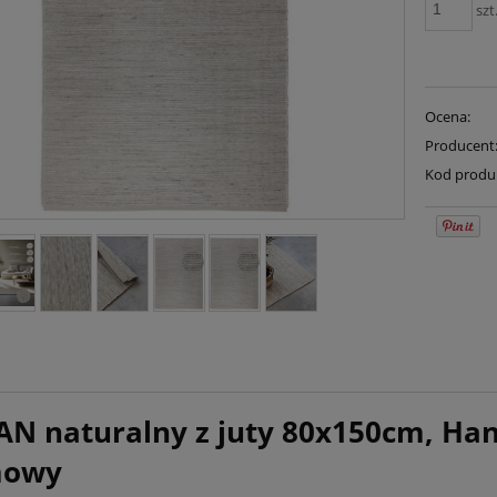
szt
Ocena:
Producent
Kod produ
N naturalny z juty 80x150cm, Ha
mowy