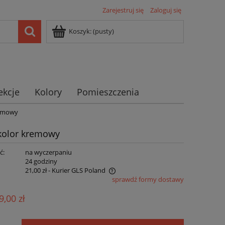
Zarejestruj się
Zaloguj się
Koszyk:
(pusty)
ekcje
Kolory
Pomieszczenia
remowy
kolor kremowy
ć:
na wyczerpaniu
:
24 godziny
21,00 zł
- Kurier GLS Poland
sprawdź formy dostawy
ie zawiera ewentualnych kosztów
9,00 zł
ści