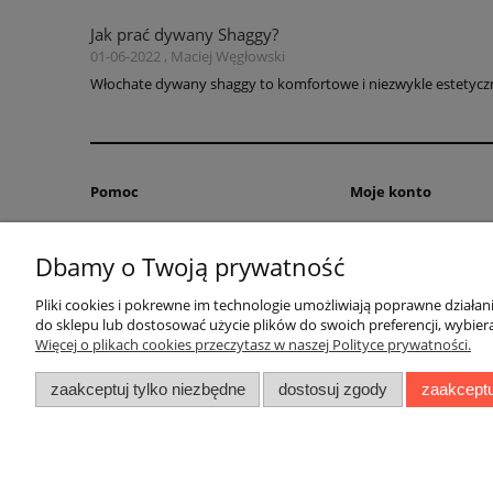
Jak prać dywany Shaggy?
01-06-2022 , Maciej Węgłowski
Włochate dywany shaggy to komfortowe i niezwykle estetyczne
Pomoc
Moje konto
Zwroty i reklamacje
Twoje zamówienia
Dbamy o Twoją prywatność
Pytania i odpowiedzi
Ustawienia konta
Regulamin
Przechowalnia
Pliki cookies i pokrewne im technologie umożliwiają poprawne działa
do sklepu lub dostosować użycie plików do swoich preferencji, wybiera
Więcej o plikach cookies przeczytasz w naszej Polityce prywatności.
zaakceptuj tylko niezbędne
dostosuj zgody
zaakceptu