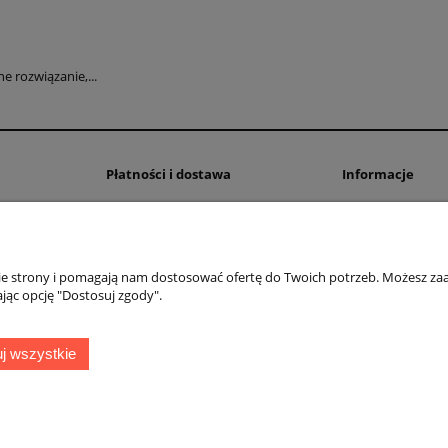
 rozwiązanie,...
Płatności i dostawa
Informacje
Formy płatności
Polityka prywatno
Czas i koszty dostawy
Ustawienia plików
Czas realizacji zamówienia
nie strony i pomagają nam dostosować ofertę do Twoich potrzeb. Możesz zaa
jąc opcję "Dostosuj zgody".
OMEGA Spółka Jawna
Witosz i Spółka
44-203 Rybnik ul. Brzezińska 50c
j wszystkie
telefon:
511760570
Facebook
https://www.facebook.com/marcinszymalaomega/