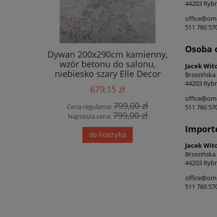
44203 Rybn
office@ome
511 760 57
Osoba 
 salonu
Dywan 200x290cm kamienny,
Eksklu
y&BOCH
wzór betonu do salonu,
bawełnia
Jacek Wit
 wzór
niebiesko szary Elle Decor
Bel
Brzezińska
rędzlami
Chameis
44203 Rybn
679,15 zł
office@ome
00 zł
799,00 zł
Cena regularna:
Cena
511 760 57
00 zł
799,00 zł
Najniższa cena:
Najn
Import
do koszyka
Jacek Wit
Brzezińska
44203 Rybn
office@ome
511 760 57