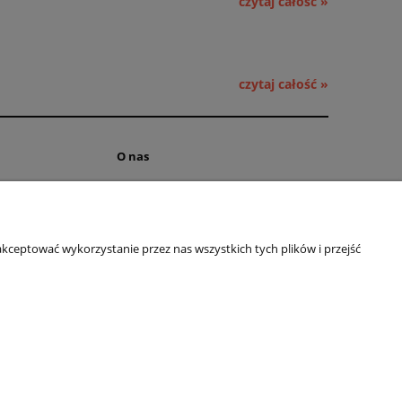
czytaj całość »
czytaj całość »
O nas
ści
Kontakt i dane firmy
 cookies
Obsługa hurtowa
kceptować wykorzystanie przez nas wszystkich tych plików i przejść