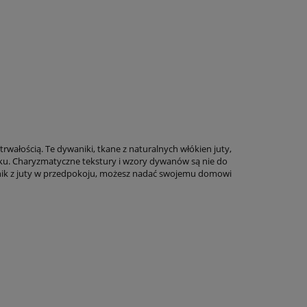
rwałością. Te dywaniki, tkane z naturalnych włókien juty,
ku. Charyzmatyczne tekstury i wzory dywanów są nie do
ieżnik z juty w przedpokoju, możesz nadać swojemu domowi