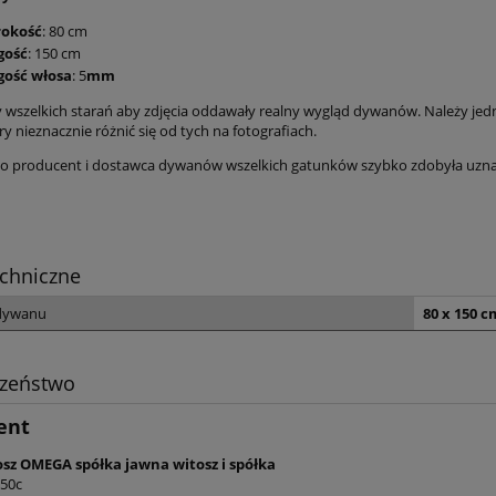
rokość
: 80 cm
gość
: 150 cm
gość włosa
: 5
mm
wszelkich starań aby zdjęcia oddawały realny wygląd dywanów. Należy jed
ry nieznacznie różnić się od tych na fotografiach.
 producent i dostawca dywanów wszelkich gatunków szybko zdobyła uznanie
chniczne
dywanu
80 x 150 c
czeństwo
ent
osz OMEGA spółka jawna witosz i spółka
 50c