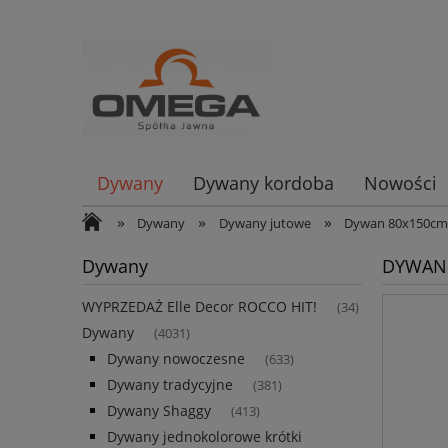
Dywany
Dywany kordoba
Nowości
»
»
»
Dywany
Dywany jutowe
Dywan 80x150c
Dywany
DYWAN 
WYPRZEDAŻ Elle Decor ROCCO HIT!
(34)
Dywany
(4031)
Dywany nowoczesne
(633)
Dywany tradycyjne
(381)
Dywany Shaggy
(413)
Dywany jednokolorowe krótki