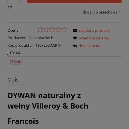
szt.
dodaj do przechowalni
Ocena:
zapytaj o produkt
Producent:
Villeroy&Boch
poleć znajomemu
Kod produktu:
190x280 ACP X-
dodaj opinię
JUTA 84
Opis
DYWAN naturalny z
wełny Villeroy & Boch
Francois