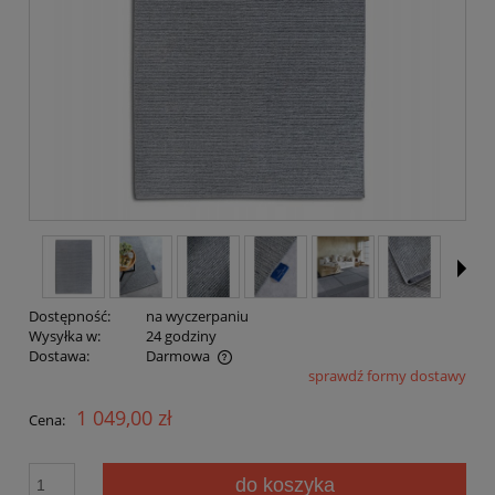
Dostępność:
na wyczerpaniu
Wysyłka w:
24 godziny
Dostawa:
Darmowa
sprawdź formy dostawy
Cena nie zawiera ewentualnych kosztów płatności
1 049,00 zł
Cena:
do koszyka