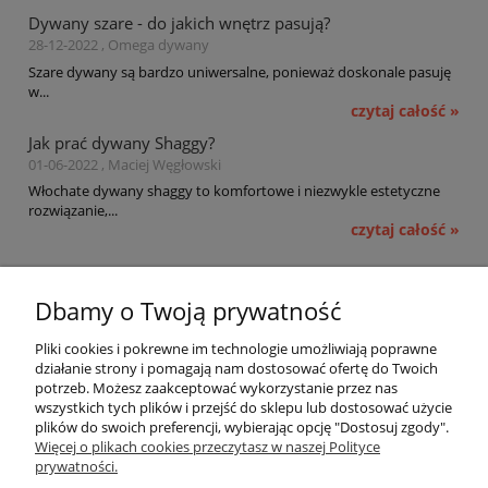
Dywany szare - do jakich wnętrz pasują?
28-12-2022 , Omega dywany
Szare dywany są bardzo uniwersalne, ponieważ doskonale pasuję
w...
czytaj całość »
Jak prać dywany Shaggy?
01-06-2022 , Maciej Węgłowski
Włochate dywany shaggy to komfortowe i niezwykle estetyczne
rozwiązanie,...
czytaj całość »
Pomoc
Dbamy o Twoją prywatność
Moje konto
Pliki cookies i pokrewne im technologie umożliwiają poprawne
działanie strony i pomagają nam dostosować ofertę do Twoich
potrzeb. Możesz zaakceptować wykorzystanie przez nas
Płatności i dostawa
wszystkich tych plików i przejść do sklepu lub dostosować użycie
plików do swoich preferencji, wybierając opcję "Dostosuj zgody".
Informacje
Więcej o plikach cookies przeczytasz w naszej Polityce
prywatności.