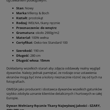
ogrzewaniem podłogowym.
Stan
: Nowy
Marka
:Villeroy & Boch
Kształt
: prostokąt
Rodzaj
: WEŁNA, tkany ręcznie
Przeznaczenie
:
do wnętrz
Gramatura
: około 2900g/m2
Materiał
: 100% wełna
Certyfikat
: Oeko-tex Standard 100
Szerokość
: 190 cm
Długość
: 280 cm
Długość włosa
:
15mm
Dokładamy wszelkich starań aby zdjęcia oddawały realny wygląd
dywanów. Należy jednak pamiętać, że rodzaje oraz ustawienia
ekranów mogą być inne a kolory nieznacznie różnić się od tych na
fotografiach.
OMEGA jako producent i dostawca dywanów wszelkich gatunków
szybko zdobyła uznanie klientów detalicznych i hurtowych w całej
Europie.
Dywan Wełniany Ręcznie Tkany Najwyższej Jakości - SZARY,