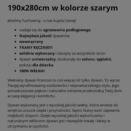
190x280cm w kolorze szarym
Jeteśmy hurtownią - u nas kupisz taniej!
nadaje się do
ogrzewania podłogowego
Najwyższa jakość
dywanów
wewnętrzny
TKANY RĘCZNIE!!!
solidnie wykonany
i obszyty ze wszystkich stron
dywan
uniwersalny
, doskonały do
salonu
,
sypialni
,
pokoju
dla dziecka
100% WEŁNA!
Wełniany dywan Francois to coś więcej niż tylko dywan. To wyraz
Twojej wyrafinowanej osobowości i niepowtarzalnego stylu. Jego
ponadczasowe piękno i naturalne odcienie przekształcą Twój dom
w oazę elegancji i komfortu.
Dywan wykonany jest z wysokiej jakości wełny, która wniesie do
wnętrza uczucie ciepła i przytulności. Gęsto tkany wzór zapewnia
miękkość stopom. Dzięki wysokiej jakości wykończeniu i
naturalnym włóknom dywan jest niezwykle trwały i łatwy w
utrzymaniu w czystości.