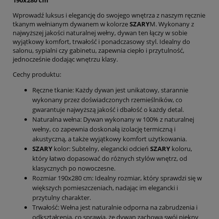
190x280 cm
Wprowadź luksus i elegancję do swojego wnętrza z naszym ręcznie
tkanym wełnianym dywanem w kolorze
SZARY
M. Wykonany z
najwyższej jakości naturalnej wełny, dywan ten łączy w sobie
wyjątkowy komfort, trwałość i ponadczasowy styl. Idealny do
salonu, sypialni czy gabinetu, zapewnia ciepło i przytulność,
jednocześnie dodając wnętrzu klasy.
Cechy produktu:
Ręczne tkanie: Każdy dywan jest unikatowy, starannie
wykonany przez doświadczonych rzemieślników, co
gwarantuje najwyższą jakość i dbałość o każdy detal.
Naturalna wełna: Dywan wykonany w 100% z naturalnej
wełny, co zapewnia doskonałą izolację termiczną i
akustyczną, a także wyjątkowy komfort użytkowania.
SZARY
kolor: Subtelny, elegancki odcień
SZARY
koloru,
który łatwo dopasować do różnych stylów wnętrz, od
klasycznych po nowoczesne.
Rozmiar 190x280 cm: Idealny rozmiar, który sprawdzi się w
większych pomieszczeniach, nadając im elegancki i
przytulny charakter.
Trwałość: Wełna jest naturalnie odporna na zabrudzenia i
odkształcenia, co sprawia, że dywan zachowa swój piękny