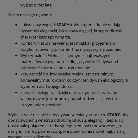
wygląd przez lata.
Zalety naszego dywanu:
Luksusowy wygląd:
SZARY
kolor i ręczne tkanie nadają
dywanowi elegancki, luksusowy wygląd, który podkreśli
charakter każdego wnętrza.
Komfort: Naturalna wełna jest miękka i przyjemna w
dotyku, zapewniając komfort na najwyższym poziomie.
Wytrzymałość: Wełna jest jednym z najtrwalszych
materiałów, co gwarantuje długą żywotność dywanu i
odporność na codzienne użytkowanie.
Przyjazność dla środowiska: Wełna jest naturalnym,
odnawialnym surowcem, co czyni ten dywan ekologicznym
wyborem dla Twojego domu.
Łatwość pielęgnacji: Dzięki naturalnym właściwościom
wełny, dywan jest odporny na zabrudzenia i łatwy do
utrzymania w czystości.
Wybierz nasz ręcznie tkany dywan wełniany w kolorze
SZARY
, aby
dodać swojemu wnętrzu odrobinę luksusu, elegancji i ciepła. To
doskonałe połączenie tradycyjnego rzemiosła i nowoczesnego
designu, które z pewnością spełni oczekiwania nawet najbardziej
wymagających klientów.