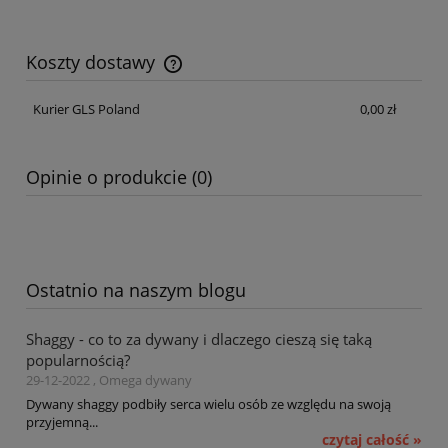
Koszty dostawy
Cena nie zawiera ewentualnych kosztów płatności
Kurier GLS Poland
0,00 zł
Opinie o produkcie (0)
Ostatnio na naszym blogu
Shaggy - co to za dywany i dlaczego cieszą się taką
popularnością?
29-12-2022 , Omega dywany
Dywany shaggy podbiły serca wielu osób ze względu na swoją
przyjemną...
czytaj całość »