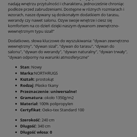
nadają wnętrzu przytulności i charakteru, jednocześnie chroniąc
podłoże przed zabrudzeniami. Dostępne w różnych rozmiarach i
wzorach, nasze dywany są doskonałym dodatkiem do tarasu,
werandy czy nawet salonu. Ożyw swoje wnętrze i ciesz się
komfortem na co dzień dzięki naszym dywanom zewnętrzno-
wewnętrznym typu sizal!"
Dodatkowo, słowa kluczowe do wyszukiwania: "dywan zewnętrzno
wewnętrzny", "dywan sizal", "dywan do tarasu", "dywan do
salonu", "dywan do werandy", "dywan naturalny", "dywan trwały",
"dywan odporny na warunki atmosferyczne"
Stan
: Nowy
Marka
:NORTHRUGS
Kształt
: prostokąt
Rodzaj
: Płasko tkany
Przeznaczenie
:
uniwersalne!
Gramatura
: około 1350g/m2
Materiał
: 100% polipropylen
Certyfikat
: Oeko-tex Standard 100
Szerokość
: 240 cm
Długość
: 340 cm
Długość włosa
:
0