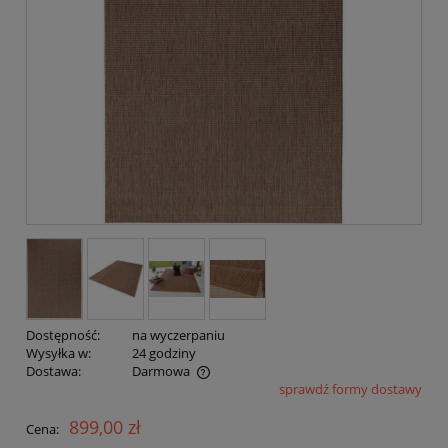
Dostępność:
na wyczerpaniu
Wysyłka w:
24 godziny
Dostawa:
Darmowa
sprawdź formy dostawy
Cena nie zawiera ewentualnych kosztów płatności
899,00 zł
Cena: