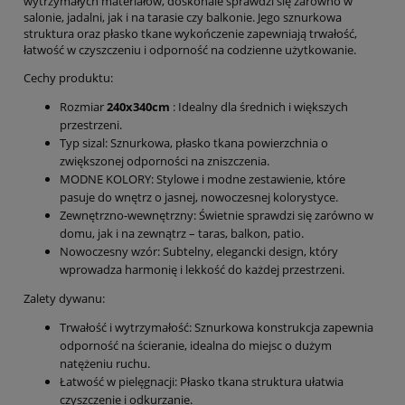
wytrzymałych materiałów, doskonale sprawdzi się zarówno w
salonie, jadalni, jak i na tarasie czy balkonie. Jego sznurkowa
struktura oraz płasko tkane wykończenie zapewniają trwałość,
łatwość w czyszczeniu i odporność na codzienne użytkowanie.
Cechy produktu:
Rozmiar
240x340cm
: Idealny dla średnich i większych
przestrzeni.
Typ sizal: Sznurkowa, płasko tkana powierzchnia o
zwiększonej odporności na zniszczenia.
MODNE KOLORY: Stylowe i modne zestawienie, które
pasuje do wnętrz o jasnej, nowoczesnej kolorystyce.
Zewnętrzno-wewnętrzny: Świetnie sprawdzi się zarówno w
domu, jak i na zewnątrz – taras, balkon, patio.
Nowoczesny wzór: Subtelny, elegancki design, który
wprowadza harmonię i lekkość do każdej przestrzeni.
Zalety dywanu:
Trwałość i wytrzymałość: Sznurkowa konstrukcja zapewnia
odporność na ścieranie, idealna do miejsc o dużym
natężeniu ruchu.
Łatwość w pielęgnacji: Płasko tkana struktura ułatwia
czyszczenie i odkurzanie.