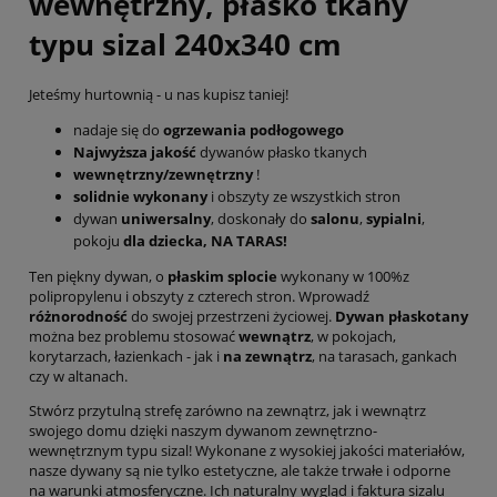
wewnętrzny, płasko tkany
typu sizal 240x340 cm
Jeteśmy hurtownią - u nas kupisz taniej!
nadaje się do
ogrzewania podłogowego
Najwyższa jakość
dywanów płasko tkanych
wewnętrzny/zewnętrzny
!
solidnie wykonany
i obszyty ze wszystkich stron
dywan
uniwersalny
, doskonały do
salonu
,
sypialni
,
pokoju
dla dziecka, NA TARAS!
Ten piękny dywan, o
płaskim splocie
wykonany w 100%z
polipropylenu i obszyty z czterech stron. Wprowadź
różnorodność
do swojej przestrzeni życiowej.
Dywan płaskotany
można bez problemu stosować
wewnątrz
, w pokojach,
korytarzach, łazienkach - jak i
na zewnątrz
, na tarasach, gankach
czy w altanach.
Stwórz przytulną strefę zarówno na zewnątrz, jak i wewnątrz
swojego domu dzięki naszym dywanom zewnętrzno-
wewnętrznym typu sizal! Wykonane z wysokiej jakości materiałów,
nasze dywany są nie tylko estetyczne, ale także trwałe i odporne
na warunki atmosferyczne. Ich naturalny wygląd i faktura sizalu