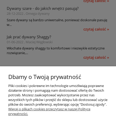
czytaj całość »
Dywany szare - do jakich wnętrz pasują?
28-12-2022 , Omega dywany
Szare dywany są bardzo uniwersalne, ponieważ doskonale pasuję
w...
czytaj całość »
Jak prać dywany Shaggy?
01-06-2022 , Maciej Węgłowski
Włochate dywany shaggy to komfortowe i niezwykle estetyczne
rozwiązanie,...
czytaj całość »
Pomoc
Dbamy o Twoją prywatność
Moje konto
Pliki cookies i pokrewne im technologie umożliwiają poprawne
działanie strony i pomagają nam dostosować ofertę do Twoich
potrzeb. Możesz zaakceptować wykorzystanie przez nas
Płatności i dostawa
wszystkich tych plików i przejść do sklepu lub dostosować użycie
plików do swoich preferencji, wybierając opcję "Dostosuj zgody".
Informacje
Więcej o plikach cookies przeczytasz w naszej Polityce
prywatności.