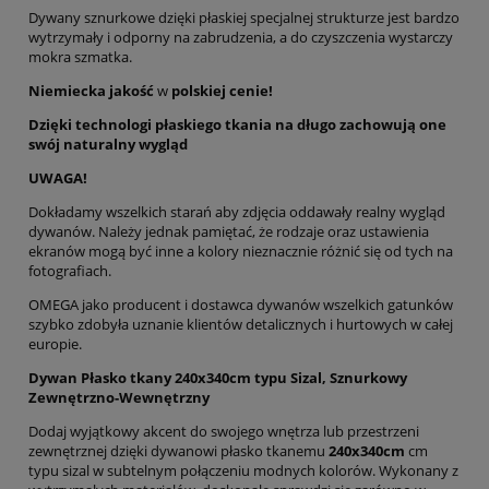
Dywany sznurkowe dzięki płaskiej specjalnej strukturze jest bardzo
wytrzymały i odporny na zabrudzenia, a do czyszczenia wystarczy
mokra szmatka.
Niemiecka jakość
w
polskiej cenie!
Dzięki technologi płaskiego tkania na długo zachowują one
swój naturalny wygląd
UWAGA!
Dokładamy wszelkich starań aby zdjęcia oddawały realny wygląd
dywanów. Należy jednak pamiętać, że rodzaje oraz ustawienia
ekranów mogą być inne a kolory nieznacznie różnić się od tych na
fotografiach.
OMEGA jako producent i dostawca dywanów wszelkich gatunków
szybko zdobyła uznanie klientów detalicznych i hurtowych w całej
europie.
Dywan Płasko tkany 240x340cm typu Sizal, Sznurkowy
Zewnętrzno-Wewnętrzny
Dodaj wyjątkowy akcent do swojego wnętrza lub przestrzeni
zewnętrznej dzięki dywanowi płasko tkanemu
240x340cm
cm
typu sizal w subtelnym połączeniu modnych kolorów. Wykonany z