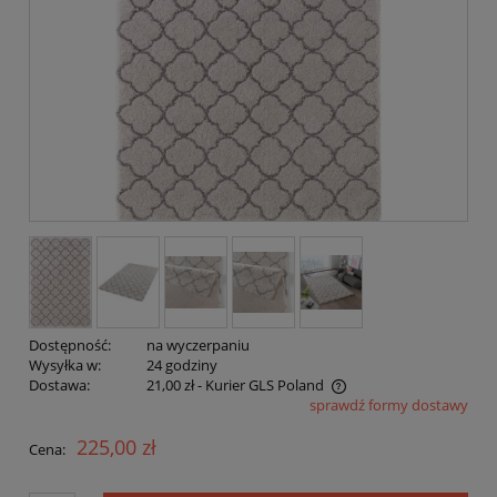
Dostępność:
na wyczerpaniu
Wysyłka w:
24 godziny
Dostawa:
21,00 zł
- Kurier GLS Poland
sprawdź formy dostawy
Cena nie zawiera ewentualnych kosztów płatności
225,00 zł
Cena: