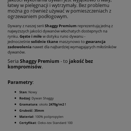
łatwy w pielęgnacji i wytrzymały. Bez problemu
można go również używać w pomieszczeniach z
ogrzewaniem podłogowym.
Dywany z naszej serii
Shaggy Premium
reprezentują jedną z
najwyższych jakości dywanów włochatych dostepnych na
rynku.
Gęste i miłe
w dotyku runo dywanu -
jednocześnie
solidnie tkane
maszynowo to
gwarancja
zadowolenia
nawet dla najbardziej wymagających miłośników
dywanów.
Seria
Shaggy Premium
- to
jakość bez
kompromisów
.
Parametry
:
Stan
: Nowy
Rodzaj
: Dywan Shaggy
Gramatura
: około
2470g/m2 !
Grubość: 35mm
Materiał
: 100% polipropylen
Certyfikat
: Oeko-tex Standard 100