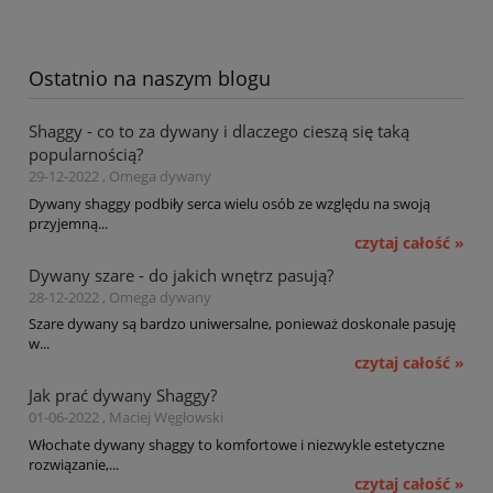
Ostatnio na naszym blogu
Shaggy - co to za dywany i dlaczego cieszą się taką
popularnością?
29-12-2022 , Omega dywany
Dywany shaggy podbiły serca wielu osób ze względu na swoją
przyjemną...
czytaj całość »
Dywany szare - do jakich wnętrz pasują?
28-12-2022 , Omega dywany
Szare dywany są bardzo uniwersalne, ponieważ doskonale pasuję
w...
czytaj całość »
Jak prać dywany Shaggy?
01-06-2022 , Maciej Węgłowski
Włochate dywany shaggy to komfortowe i niezwykle estetyczne
rozwiązanie,...
czytaj całość »