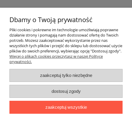
Pomoc
Dbamy o Twoją prywatność
Moje konto
Pliki cookies i pokrewne im technologie umożliwiają poprawne
działanie strony i pomagają nam dostosować ofertę do Twoich
potrzeb. Możesz zaakceptować wykorzystanie przez nas
Płatności i dostawa
wszystkich tych plików i przejść do sklepu lub dostosować użycie
plików do swoich preferencji, wybierając opcję "Dostosuj zgody".
Informacje
Więcej o plikach cookies przeczytasz w naszej Polityce
prywatności.
O nas
zaakceptuj tylko niezbędne
OMEGA Spółka Jawna
dostosuj zgody
Witosz i Spółka
44-203 Rybnik ul. Brzezińska 50c
zaakceptuj wszystkie
telefon:
511760570
Facebook
https://www.facebook.com/marcinszymalaomega/
pokaż pełną wersję strony