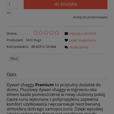
do koszyka
szt.
dodaj do przechowalni
Ocena:
zapytaj o produkt
Producent:
Mint Rugs
poleć znajomemu
Kod produktu:
80 ACP X- SH344
dodaj opinię
Opis
Dywan shaggy
Premium
to przytulny dodatek do
domu. Pluszowy dywan shaggy w mgnieniu oka
zmieni każde pomieszczenie w nowy ulubiony pokój.
Gęste runo wykonane z polipropylenu zapewnia
komfort użytkowania i wyczarowuje niezrównaną
atmosferę dobrego samopoczucia. Dzięki wysokiej
jakości wykonania dywan jest wyjątkowo trwały,