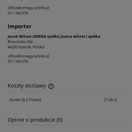
office@omega.rybnik.pl
511 760 570
Importer
Jacek Witosz OMEGA spółka jawna witosz i spółka
Brzezińska 50c
44203 Rybnik, Polska
office@omega.rybnik.pl
511 760 570
Koszty dostawy
Cena nie zawiera ewentualnych kosztów płatności
Kurier GLS Poland
21,00 zł
Opinie o produkcie (0)