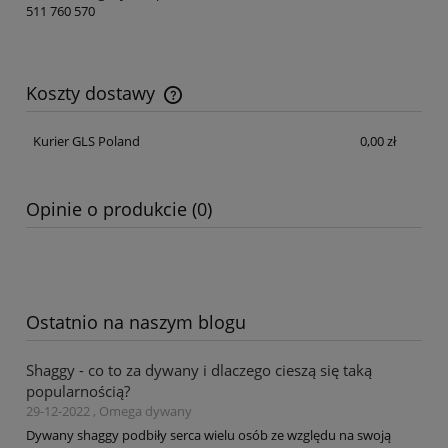
511 760 570
Koszty dostawy
Cena nie zawiera ewentualnych kosztów płatności
Kurier GLS Poland
0,00 zł
Opinie o produkcie (0)
Ostatnio na naszym blogu
Shaggy - co to za dywany i dlaczego cieszą się taką
popularnością?
29-12-2022 , Omega dywany
Dywany shaggy podbiły serca wielu osób ze względu na swoją