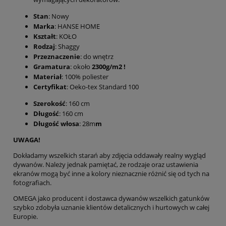
Stan
: Nowy
Marka
: HANSE HOME
Kształt
: KOŁO
Rodzaj
: Shaggy
Przeznaczenie
: do wnętrz
Gramatura
: około
2300g/m2 !
Materiał
: 100% poliester
Certyfikat
: Oeko-tex Standard 100
Szerokość
: 160 cm
Długość
: 160 cm
Długość włosa
: 28m
m
UWAGA!
Dokładamy wszelkich starań aby zdjęcia oddawały realny wygląd
dywanów. Należy jednak pamiętać, że rodzaje oraz ustawienia
ekranów mogą być inne a kolory nieznacznie różnić się od tych na
fotografiach.
OMEGA jako producent i dostawca dywanów wszelkich gatunków
szybko zdobyła uznanie klientów detalicznych i hurtowych w całej
Europie.