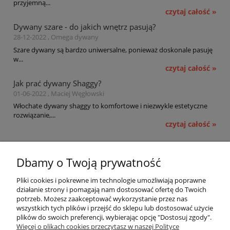
przyjemną...
czytaj całość »
Dywany szare - do jakich wnętrz pasują?
28-12-2022 , Omega dywany
Szare dywany są bardzo uniwersalne, ponieważ doskonale pasuję
w...
czytaj całość »
Jak prać dywany Shaggy?
01-06-2022 , Maciej Węgłowski
Włochate dywany shaggy to komfortowe i niezwykle estetyczne
rozwiązanie,...
czytaj całość »
Pomoc
Dbamy o Twoją prywatność
Moje konto
Pliki cookies i pokrewne im technologie umożliwiają poprawne
działanie strony i pomagają nam dostosować ofertę do Twoich
potrzeb. Możesz zaakceptować wykorzystanie przez nas
Płatności i dostawa
wszystkich tych plików i przejść do sklepu lub dostosować użycie
plików do swoich preferencji, wybierając opcję "Dostosuj zgody".
Informacje
Więcej o plikach cookies przeczytasz w naszej Polityce