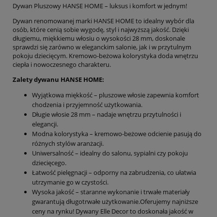
Dywan Pluszowy HANSE HOME – luksus i komfort w jednym!
Dywan renomowanej marki HANSE HOME to idealny wybór dla
osób, które cenią sobie wygodę, styl i najwyższą jakość. Dzięki
długiemu, miękkiemu włosiu o wysokości 28 mm, doskonale
sprawdzi się zarówno w eleganckim salonie, jak i w przytulnym
pokoju dziecięcym. Kremowo-beżowa kolorystyka doda wnętrzu
ciepła i nowoczesnego charakteru.
Zalety dywanu HANSE HOME:
Wyjątkowa miękkość – pluszowe włosie zapewnia komfort
chodzenia i przyjemność użytkowania.
Długie włosie 28 mm – nadaje wnętrzu przytulności i
elegancji.
Modna kolorystyka – kremowo-beżowe odcienie pasują do
różnych stylów aranżacji.
Uniwersalność – idealny do salonu, sypialni czy pokoju
dziecięcego.
Łatwość pielęgnacji – odporny na zabrudzenia, co ułatwia
utrzymanie go w czystości.
Wysoka jakość – staranne wykonanie i trwałe materiały
gwarantują długotrwałe użytkowanie.Oferujemy najniższe
ceny na rynku! Dywany Elle Decor to doskonała jakość w