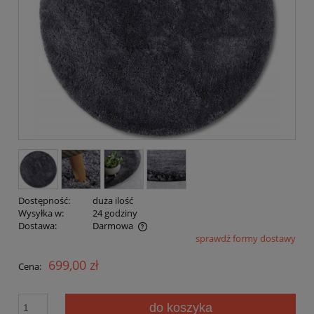
Dostępność:
duża ilość
Wysyłka w:
24 godziny
Dostawa:
Darmowa
sprawdź formy dostawy
Cena nie zawiera ewentualnych kosztów płatności
699,00 zł
Cena:
do koszyka