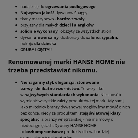
nadaje się do
ogrzewania podłogowego
Najwyższa jakość
dywanów Shaggy
tkany maszynowo -
bardzo trwały
przyjazny dla małych
dzieci i alergików
solidnie wykonany
i obszyty ze wszystkich stron
dywan
uniwersalny
, doskonały do
salonu
,
sypialni
,
pokoju
dla dziecka
GRUBY I GĘSTY!!
Renomowanej marki HANSE HOME nie
trzeba przedstawiać nikomu.
Nienaganny styl,
elegancja,
stonowane
barwy
i
delikatne wzornictwo
. To wszystko
w
najwyższych standardach
wykonania
. Nie sposób
wymienić wszystkie zalety produktów tej marki. My sami,
jako miłośnicy branży dywanowej moglibyśmy mówić o nich
bez końca. Kiedy za produktem, stają
światowej klasy
specjaliści
z branży wnętrzarskiej - nie ma mowy o
niedociągnięciach. Dywany HANSE HOME
to
bezkompromisowe
produkty dla najbardziej
wymagających dekoratorów.