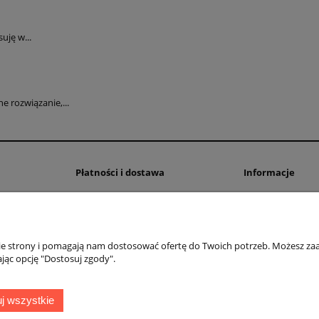
uję w...
 rozwiązanie,...
Płatności i dostawa
Informacje
Formy płatności
Polityka prywatno
Czas i koszty dostawy
Ustawienia plików
Czas realizacji zamówienia
nie strony i pomagają nam dostosować ofertę do Twoich potrzeb. Możesz zaa
jąc opcję "Dostosuj zgody".
OMEGA Spółka Jawna
Witosz i Spółka
44-203 Rybnik ul. Brzezińska 50c
j wszystkie
telefon:
511760570