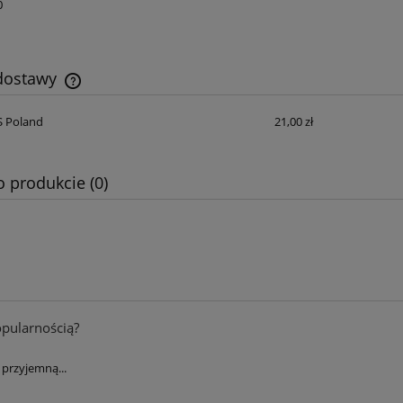
0
cm- Nouristan Antik
dywan z wiskozy, Nourista
 , klasyczny kremowo
Antique heriz 200x290cm
ny wzór z frędzlami
764,15 zł
679,15 zł
 dostawy
899,00 zł
799,00 zł
 regularna:
Cena regularna:
899,00 zł
799,00 zł
iższa cena:
Najniższa cena:
S Poland
21,00 zł
Cena nie zawiera ewentualnych kosztów
płatności
do koszyka
do koszyka
o produkcie (0)
opularnością?
przyjemną...