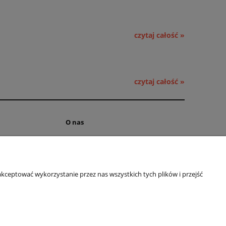
czytaj całość »
czytaj całość »
O nas
ści
Kontakt i dane firmy
 cookies
Obsługa hurtowa
kceptować wykorzystanie przez nas wszystkich tych plików i przejść