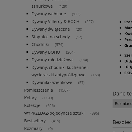
sznurkowe
(129)
Dywany wełniane
(123)
Dywany Villeroy & BOCH
Sta
(227)
Mar
Dywany świąteczne
(20)
Kszt
Stopnice na schody
(12)
Prz
Chodniki
(574)
Gra
Dywany BOHO
(264)
Sze
Dywany młodzieżowe
(164)
Dłu
Dłu
Dywany, chodniki kuchenne i
SKŁ
wycieraczki antypoślizgowe
(158)
Dywaniki łazienkowe
(57)
Pomieszczenia
(1567)
Dane te
Kolory
(1193)
Rozmiar 
Kolekcje
(626)
WYPRZEDAŻ-pojedyncze sztuki
(396)
Bestsellery
Bezpie
(415)
Rozmiary
(0)