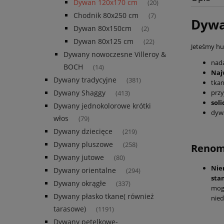
Dywan 120x170 cm
(20)
Chodnik 80x250 cm
(7)
Dywa
Dywan 80x150cm
(2)
Dywan 80x125 cm
(22)
Jeteśmy hur
Dywany nowoczesne Villeroy &
nada
BOCH
(14)
Naj
Dywany tradycyjne
(381)
tka
Dywany Shaggy
przy
(413)
sol
Dywany jednokolorowe krótki
dyw
włos
(79)
Dywany dziecięce
(219)
Dywany pluszowe
(258)
Renomo
Dywany jutowe
(80)
Nie
Dywany orientalne
(294)
sta
Dywany okrągłe
(337)
mogl
Dywany płasko tkane( również
nie
tarasowe)
(1191)
Dywany pętelkowe-