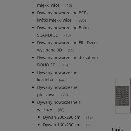
miękki włos
(10)
Dywany nowoczesne BCF -
krótki miękki włos
(335)
Dywany nowoczesne Boho -
SCANDI 3D
(13)
Dywany nowoczesne Elle Decor
wycinane 3D
(55)
Dywany nowoczesne do salonu
BOHO 3D
(15)
Dywany nowoczesne
kordoba
(44)
Dywany nowoczesne
pluszowe
(71)
Dywany nowoczesne z
wiskozy
(80)
Dywan 200x290 cm
(19)
Dywan 160x230 cm
(9)
Opis