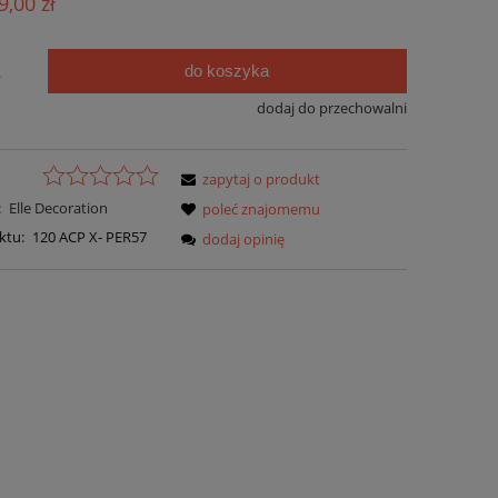
9,00 zł
ści
do koszyka
.
dodaj do przechowalni
zapytaj o produkt
:
Elle Decoration
poleć znajomemu
ktu:
120 ACP X- PER57
dodaj opinię