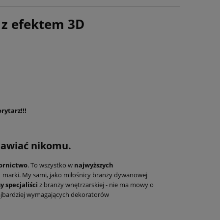
 z efektem 3D
rytarz!!!
tawiać nikomu.
ornictwo
. To wszystko w
najwyższych
j marki. My sami, jako miłośnicy branży dywanowej
y specjaliści
z branży wnętrzarskiej - nie ma mowy o
ajbardziej wymagających dekoratorów