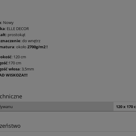
n
: Nowy
ka
: ELLE DECOR
ałt
: prostokąt
eznaczenie
: do wnętrz
matura
: około
2700g/m2 !
rokość
: 120 cm
gość
:170 cm
gość włosa
: 3,5mm
AD WISKOZA!!!
chniczne
dywanu
120 x 170 
czeństwo