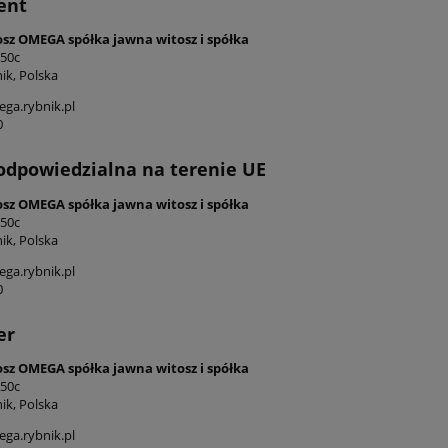
ent
osz OMEGA spółka jawna witosz i spółka
 50c
ik, Polska
ga.rybnik.pl
0
odpowiedzialna na terenie UE
osz OMEGA spółka jawna witosz i spółka
 50c
ik, Polska
ga.rybnik.pl
0
er
osz OMEGA spółka jawna witosz i spółka
 50c
ik, Polska
ga.rybnik.pl
radycyjny do salonu
Ekskluzywny kremowo błekit