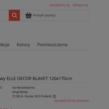
Zarejestruj się
Zaloguj się
Koszyk:
(pusty)
ekcje
Kolory
Pomieszczenia
fitowy ELLE DECOR BLAVET 120x170cm
ć:
na wyczerpaniu
:
24 godziny
21,00 zł
- Kurier GLS Poland
sprawdź formy dostawy
ie zawiera ewentualnych kosztów