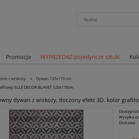
Promocje
WYPRZEDAŻ-pojedyncze sztuki
Kol
»
sne z wiskozy
Dywan 120x170 cm
 grafitowy ELLE DECOR BLAVET 120x170cm
ywny dywan z wiskozy, tłoczony efekt 3D. kolor gra
Dostępnoś
Wysyłka w
Dostawa:
Cena n