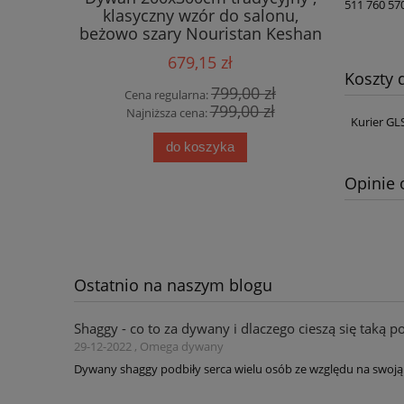
511 760 57
r boho,
klasyczny wzór do salonu,
195x300
 jakość!
beżowo szary Nouristan Keshan
Flowers
Diyala
zielo
679,15 zł
Koszty
0 zł
799,00 zł
Cena regularna:
Cena
0 zł
799,00 zł
Najniższa cena:
Najn
Kurier GL
do koszyka
Opinie 
Ostatnio na naszym blogu
Shaggy - co to za dywany i dlaczego cieszą się taką p
29-12-2022 , Omega dywany
Dywany shaggy podbiły serca wielu osób ze względu na swoją 