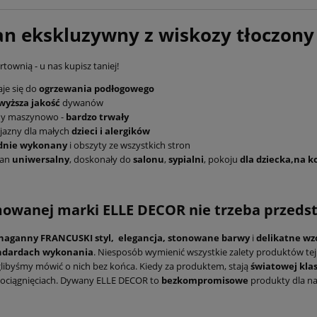
n ekskluzywny z wiskozy tłoczony
townią - u nas kupisz taniej!
je się do
ogrzewania podłogowego
wyższa jakość
dywanów
ny maszynowo -
bardzo trwały
jazny dla małych
dzieci i alergików
idnie wykonany
i obszyty ze wszystkich stron
an
uniwersalny
, doskonały do
salonu
,
sypialni
, pokoju
dla dziecka,na ko
wanej marki ELLE DECOR nie trzeba przeds
naganny FRANCUSKI styl,
elegancja,
stonowane barwy
i
delikatne wz
ndardach
wykonania
. Niesposób wymienić wszystkie zalety produktów te
ibyśmy mówić o nich bez końca. Kiedy za produktem, stają
światowej klas
dociągnięciach. Dywany ELLE DECOR to
bezkompromisowe
produkty dla n