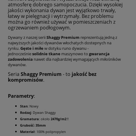
atmosferę dobrego samopoczucia. Dzięki wysokiej
jakości wykonania dywan jest wyjątkowo trwały,
łatwy w pielęgnacji i wytrzymały. Bez problemu
można go również używać w pomieszczeniach z
ogrzewaniem podłogowym.
Dywany z naszej serii
Shaggy Premium
reprezentują jedną z
najwyższych jakości dywanów włochatych dostepnych na
rynku.
Gęste i miłe
w dotyku runo dywanu -
jednocześnie
solidnie tkane
maszynowo to
gwarancja
zadowolenia
nawet dla najbardziej wymagających miłośników
dywanów.
Seria
Shaggy Premium
- to
jakość bez
kompromisów
.
Parametry
:
Stan
: Nowy
Rodzaj
: Dywan Shaggy
Gramatura
: około
2470g/m2 !
Grubość: 35mm
Materiał
: 100% polipropylen