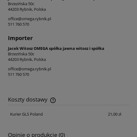
Brzezińska 50c
44203 Rybnik, Polska
office@omega.rybnik.pl
511 760 570
Importer
Jacek Witosz OMEGA spółka jawna witosz i spółka
Brzezińska 50c
44203 Rybnik, Polska
office@omega.rybnik.pl
511 760 570
Koszty dostawy
Cena nie zawiera ewentualnych kosztów płatności
Kurier GLS Poland
21,00 zł
Opinie o produkcie (0)