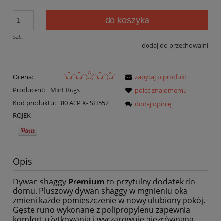
do koszyka
szt.
dodaj do przechowalni
Ocena:
zapytaj o produkt
Producent:
Mint Rugs
poleć znajomemu
Kod produktu:
80 ACP X- SH552
dodaj opinię
ROJEK
Opis
Dywan shaggy
Premium
to przytulny dodatek do
domu. Pluszowy dywan shaggy w mgnieniu oka
zmieni każde pomieszczenie w nowy ulubiony pokój.
Gęste runo wykonane z polipropylenu zapewnia
komfort użytkowania i wyczarowuje niezrównaną