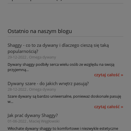
Ostatnio na naszym blogu
Shaggy - co to za dywany i dlaczego cieszą się taką
popularnością?
29-12-2022 , Omega dywany
Dywany shaggy podbiły serca wielu osób ze względu na swoją
przyjemną...
czytaj całość »
Dywany szare - do jakich wnętrz pasują?
28-12-2022 , Omega dywany
Szare dywany są bardzo uniwersalne, ponieważ doskonale pasuję
w...
czytaj całość »
Jak prać dywany Shaggy?
01-06-2022 , Maciej Węgłowski
Włochate dywany shaggy to komfortowe i niezwykle estetyczne