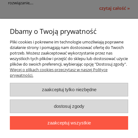
rozwiązanie,...
czytaj całość »
Pomoc
Dbamy o Twoją prywatność
Moje konto
Pliki cookies i pokrewne im technologie umożliwiają poprawne
działanie strony i pomagają nam dostosować ofertę do Twoich
potrzeb. Możesz zaakceptować wykorzystanie przez nas
Płatności i dostawa
wszystkich tych plików i przejść do sklepu lub dostosować użycie
plików do swoich preferencji, wybierając opcję "Dostosuj zgody".
Informacje
Więcej o plikach cookies przeczytasz w naszej Polityce
prywatności.
O nas
zaakceptuj tylko niezbędne
OMEGA Spółka Jawna
dostosuj zgody
Witosz i Spółka
44-203 Rybnik ul. Brzezińska 50c
zaakceptuj wszystkie
telefon:
511760570
Facebook
https://www.facebook.com/marcinszymalaomega/