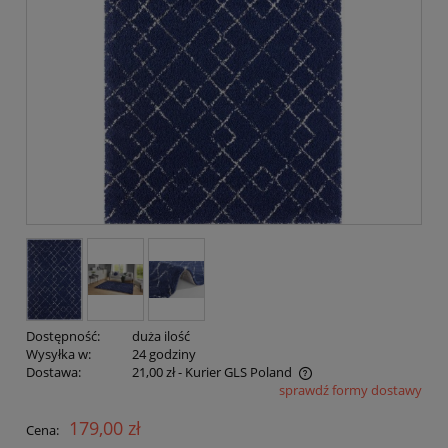
Dostępność:
duża ilość
Wysyłka w:
24 godziny
Dostawa:
21,00 zł
- Kurier GLS Poland
sprawdź formy dostawy
Cena nie zawiera ewentualnych kosztów płatności
179,00 zł
Cena: