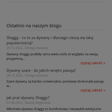
Ostatnio na naszym blogu
Shaggy - co to za dywany i dlaczego cieszą się taką
popularnością?
29-12-2022 , Omega dywany
Dywany shaggy podbiły serca wielu osób ze względu na swoją
przyjemną...
czytaj całość »
Dywany szare - do jakich wnętrz pasują?
28-12-2022 , Omega dywany
Szare dywany są bardzo uniwersalne, ponieważ doskonale pasuję
w...
czytaj całość »
Jak prać dywany Shaggy?
01-06-2022 , Maciej Węgłowski
Włochate dywany shaggy to komfortowe i niezwykle estetyczne