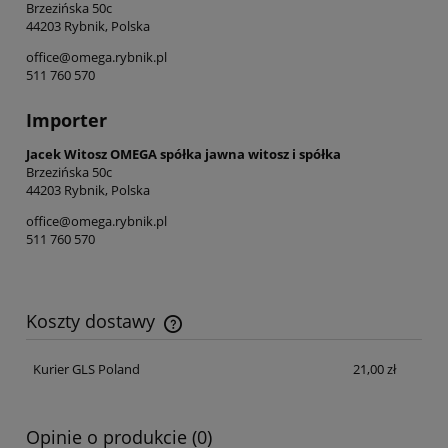
Brzezińska 50c
44203 Rybnik, Polska
office@omega.rybnik.pl
511 760 570
Importer
Jacek Witosz OMEGA spółka jawna witosz i spółka
Brzezińska 50c
44203 Rybnik, Polska
office@omega.rybnik.pl
511 760 570
Koszty dostawy
Cena nie zawiera ewentualnych kosztów płatności
Kurier GLS Poland
21,00 zł
Opinie o produkcie (0)