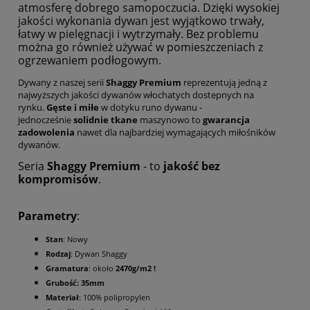
atmosferę dobrego samopoczucia. Dzięki wysokiej
jakości wykonania dywan jest wyjątkowo trwały,
łatwy w pielęgnacji i wytrzymały. Bez problemu
można go również używać w pomieszczeniach z
ogrzewaniem podłogowym.
Dywany z naszej serii
Shaggy Premium
reprezentują jedną z
najwyższych jakości dywanów włochatych dostepnych na
rynku.
Gęste i miłe
w dotyku runo dywanu -
jednocześnie
solidnie tkane
maszynowo to
gwarancja
zadowolenia
nawet dla najbardziej wymagających miłośników
dywanów.
Seria
Shaggy Premium
- to
jakość bez
kompromisów
.
Parametry
:
Stan
: Nowy
Rodzaj
: Dywan Shaggy
Gramatura
: około
2470g/m2 !
Grubość: 35mm
Materiał
: 100% polipropylen