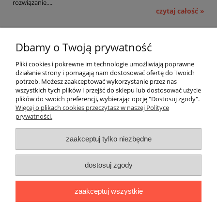
rozwiązanie,...
czytaj całość »
Pomoc
Dbamy o Twoją prywatność
Moje konto
Pliki cookies i pokrewne im technologie umożliwiają poprawne
działanie strony i pomagają nam dostosować ofertę do Twoich
potrzeb. Możesz zaakceptować wykorzystanie przez nas
Płatności i dostawa
wszystkich tych plików i przejść do sklepu lub dostosować użycie
plików do swoich preferencji, wybierając opcję "Dostosuj zgody".
Informacje
Więcej o plikach cookies przeczytasz w naszej Polityce
prywatności.
O nas
zaakceptuj tylko niezbędne
OMEGA Spółka Jawna
dostosuj zgody
Witosz i Spółka
44-203 Rybnik ul. Brzezińska 50c
zaakceptuj wszystkie
telefon:
511760570
Facebook
https://www.facebook.com/marcinszymalaomega/