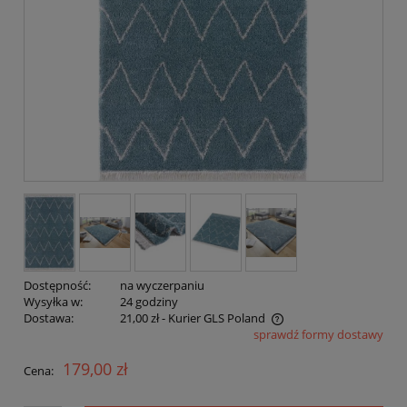
Dostępność:
na wyczerpaniu
Wysyłka w:
24 godziny
Dostawa:
21,00 zł
- Kurier GLS Poland
sprawdź formy dostawy
Cena nie zawiera ewentualnych kosztów płatności
179,00 zł
Cena: