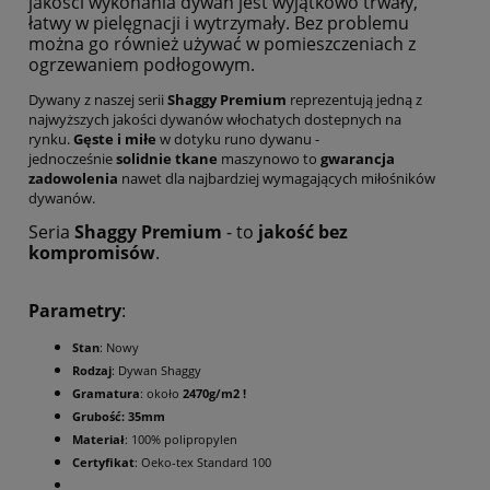
jakości wykonania dywan jest wyjątkowo trwały,
łatwy w pielęgnacji i wytrzymały. Bez problemu
można go również używać w pomieszczeniach z
ogrzewaniem podłogowym.
Dywany z naszej serii
Shaggy Premium
reprezentują jedną z
najwyższych jakości dywanów włochatych dostepnych na
rynku.
Gęste i miłe
w dotyku runo dywanu -
jednocześnie
solidnie tkane
maszynowo to
gwarancja
zadowolenia
nawet dla najbardziej wymagających miłośników
dywanów.
Seria
Shaggy Premium
- to
jakość bez
kompromisów
.
Parametry
:
Stan
: Nowy
Rodzaj
: Dywan Shaggy
Gramatura
: około
2470g/m2 !
Grubość: 35mm
Materiał
: 100% polipropylen
Certyfikat
: Oeko-tex Standard 100