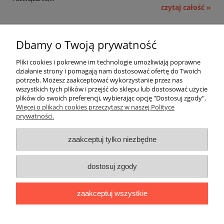
czytaj całość »
Pomoc
Dbamy o Twoją prywatność
Moje konto
Pliki cookies i pokrewne im technologie umożliwiają poprawne
działanie strony i pomagają nam dostosować ofertę do Twoich
potrzeb. Możesz zaakceptować wykorzystanie przez nas
Płatności i dostawa
wszystkich tych plików i przejść do sklepu lub dostosować użycie
plików do swoich preferencji, wybierając opcję "Dostosuj zgody".
Informacje
Więcej o plikach cookies przeczytasz w naszej Polityce
prywatności.
O nas
zaakceptuj tylko niezbędne
OMEGA Spółka Jawna
dostosuj zgody
Witosz i Spółka
44-203 Rybnik ul. Brzezińska 50c
zaakceptuj wszystkie
telefon:
511760570
Facebook
https://www.facebook.com/marcinszymalaomega/