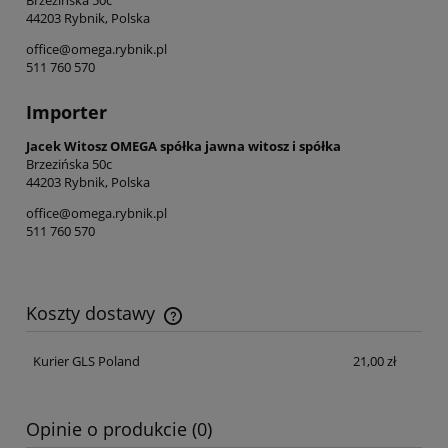
44203 Rybnik, Polska
office@omega.rybnik.pl
511 760 570
Importer
Jacek Witosz OMEGA spółka jawna witosz i spółka
Brzezińska 50c
44203 Rybnik, Polska
office@omega.rybnik.pl
511 760 570
Koszty dostawy
Cena nie zawiera ewentualnych kosztów płatności
Kurier GLS Poland
21,00 zł
Opinie o produkcie (0)