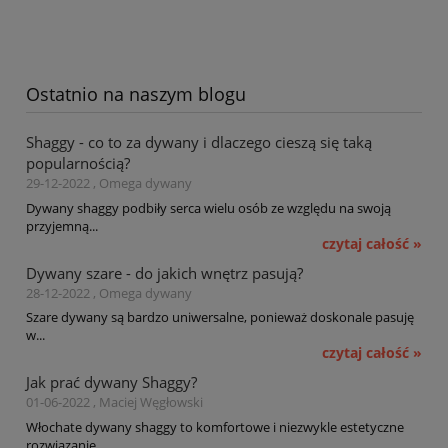
Ostatnio na naszym blogu
Shaggy - co to za dywany i dlaczego cieszą się taką
popularnością?
29-12-2022 , Omega dywany
Dywany shaggy podbiły serca wielu osób ze względu na swoją
przyjemną...
czytaj całość »
Dywany szare - do jakich wnętrz pasują?
28-12-2022 , Omega dywany
Szare dywany są bardzo uniwersalne, ponieważ doskonale pasuję
w...
czytaj całość »
Jak prać dywany Shaggy?
01-06-2022 , Maciej Węgłowski
Włochate dywany shaggy to komfortowe i niezwykle estetyczne
rozwiązanie,...